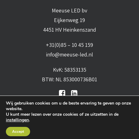
Meeuse LED bv
Eijkenweg 19
4451 HV Heinkenszand
+31(0)85 – 10 45 159
info@meeuse-led.nl
KvK: 58353135
BTW: NL 853000736B01
Wij gebruiken cookies om u de beste ervaring te geven op onze
website.
U kunt meer lezen over onze cookies of ze uitzetten in de
instellingen
.
Algemene voorwaarden
•
Algemene
Accept
leveringsvoorwaarden
•
Privacy verklaring
•