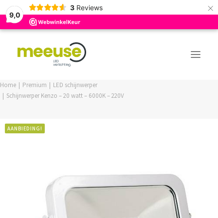
×
3
Reviews
9,0
Home
Premium
LED schijnwerper
Schijnwerper Kenzo – 20 watt – 6000K – 220V
PREMIUM ASSORTIMENT
BUDGET ASSORTIMENT
AANBIEDING!
OUTLED ASSORTIMENT
WEBSHOP
LOGIN / REGISTER