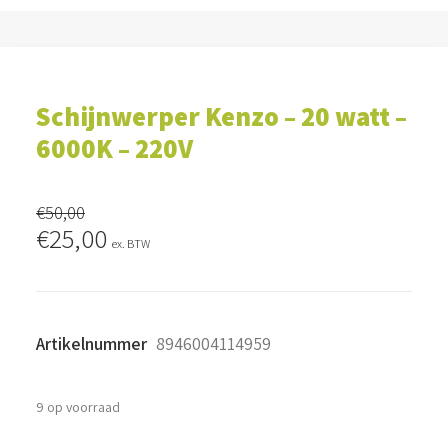
Schijnwerper Kenzo – 20 watt –
6000K – 220V
€
50,00
Oorspronkelijke
Huidige
€
25,00
ex. BTW
prijs
prijs
was:
is:
€50,00.
€25,00.
Artikelnummer
8946004114959
9 op voorraad