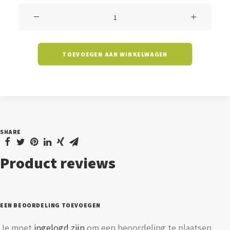
Schijnwerper
Kenzo
-
TOEVOEGEN AAN WINKELWAGEN
20
watt
-
6000K
-
SHARE
220V
aantal
Product reviews
EEN BEOORDELING TOEVOEGEN
Je moet
ingelogd zijn
om een beoordeling te plaatsen.