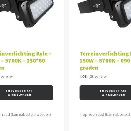
VOEGEN AAN WINKELWAGEN
TOEVOEGEN AAN WINKEL
inverlichting Kyle –
Terreinverlichting 
– 5700K – 130*60
150W – 5700K – 090
en
graden
0
€
345,00
ex. BTW
ex. BTW
TOEVOEGEN AAN 
TOEVOEGEN AAN 
WINKELWAGEN
WINKELWAGEN
orraad (kan nabesteld worden)
4 op voorraad (kan nabesteld