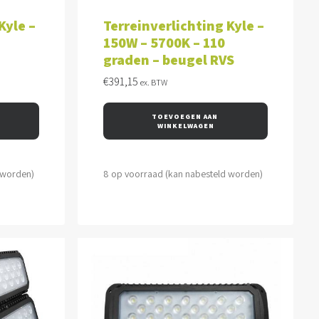
WAGEN
TOEVOEGEN AAN WINKELWAGEN
Kyle –
Terreinverlichting Kyle –
150W – 5700K – 110
graden – beugel RVS
€
391,15
ex. BTW
TOEVOEGEN AAN 
WINKELWAGEN
 worden)
8 op voorraad (kan nabesteld worden)