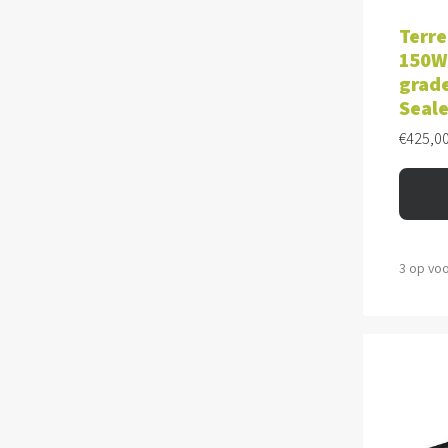
TOE
Terre
150W 
grade
Seale
€
425,0
3 op vo