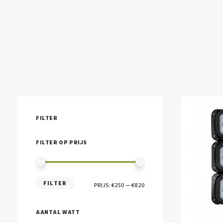
FILTER
FILTER OP PRIJS
MIN.
MAX.
FILTER
PRIJS:
€250
—
€820
PRIJS
PRIJS
AANTAL WATT