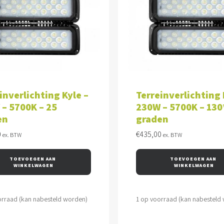
VOEGEN AAN WINKELWAGEN
TOEVOEGEN AAN WINKEL
inverlichting Kyle –
Terreinverlichting 
– 5700K – 25
230W – 5700K – 130
en
graden
0
€
435,00
ex. BTW
ex. BTW
TOEVOEGEN AAN 
TOEVOEGEN AAN 
WINKELWAGEN
WINKELWAGEN
orraad (kan nabesteld worden)
1 op voorraad (kan nabesteld