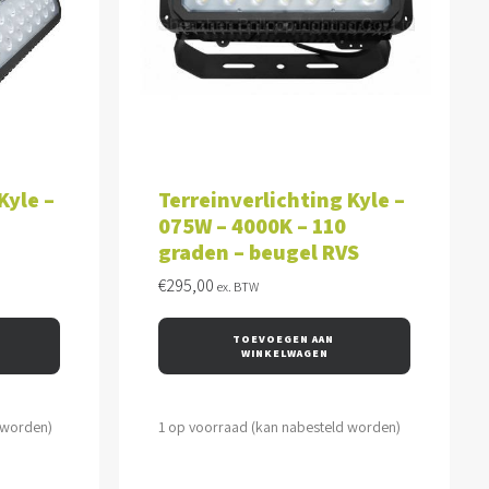
WAGEN
TOEVOEGEN AAN WINKELWAGEN
Kyle –
Terreinverlichting Kyle –
075W – 4000K – 110
graden – beugel RVS
€
295,00
ex. BTW
TOEVOEGEN AAN 
WINKELWAGEN
 worden)
1 op voorraad (kan nabesteld worden)