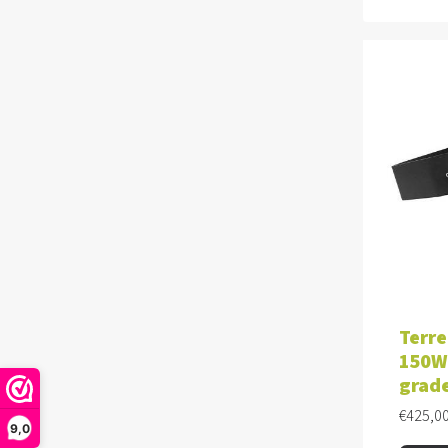
TOE
Terre
150W 
grad
€
425,0
9,0