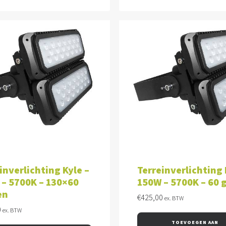
VOEGEN AAN WINKELWAGEN
TOEVOEGEN AAN WINKEL
inverlichting Kyle –
Terreinverlichting 
– 5700K – 130×60
150W – 5700K – 60 
en
€
425,00
ex. BTW
0
ex. BTW
TOEVOEGEN AAN 