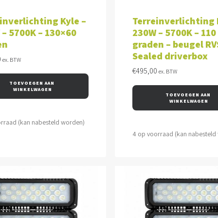
VOEGEN AAN WINKELWAGEN
TOEVOEGEN AAN WINKEL
inverlichting Kyle –
Terreinverlichting 
 – 5700K – 130×60
230W – 5700K – 110
en
graden – beugel RV
Sealed driverbox
0
ex. BTW
€
495,00
ex. BTW
TOEVOEGEN AAN 
WINKELWAGEN
TOEVOEGEN AAN 
WINKELWAGEN
orraad (kan nabesteld worden)
4 op voorraad (kan nabesteld