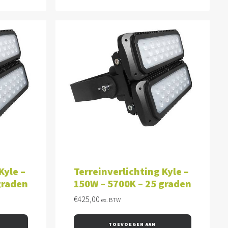
WAGEN
TOEVOEGEN AAN WINKELWAGEN
Kyle –
Terreinverlichting Kyle –
graden
150W – 5700K – 25 graden
€
425,00
ex. BTW
TOEVOEGEN AAN 