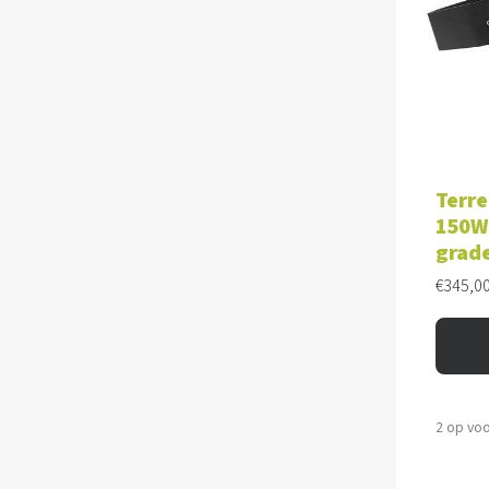
TOE
Terre
150W 
grad
€
345,0
2 op vo