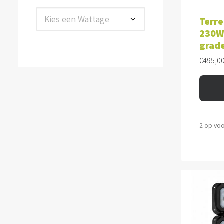
TOE
Kies een Wattage
Terre
230W
grad
€
495,0
2 op vo