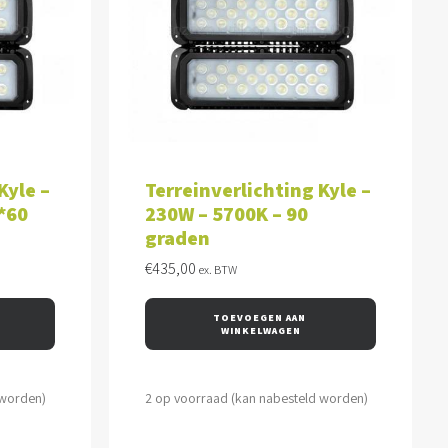
WAGEN
TOEVOEGEN AAN WINKELWAGEN
Kyle –
Terreinverlichting Kyle –
*60
230W – 5700K – 90
graden
€
435,00
ex. BTW
TOEVOEGEN AAN 
WINKELWAGEN
 worden)
2 op voorraad (kan nabesteld worden)