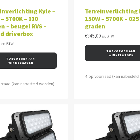
VOEGEN AAN WINKELWAGEN
TOEVOEGEN AAN WINKEL
inverlichting Kyle –
Terreinverlichting 
– 5700K – 110
150W – 5700K – 025
n – beugel RVS –
graden
d driverbox
€
345,00
ex. BTW
0
ex. BTW
TOEVOEGEN AAN 
WINKELWAGEN
TOEVOEGEN AAN 
WINKELWAGEN
4 op voorraad (kan nabesteld
orraad (kan nabesteld worden)