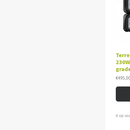
TOE
Terre
230W 
grad
€
495,0
6 op vo