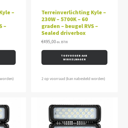
WAGEN
TOEVOEGEN AAN WINKELWAGEN
Kyle –
Terreinverlichting Kyle –
230W – 5700K – 60
S –
graden – beugel RVS –
Sealed driverbox
€
495,00
ex. BTW
TOEVOEGEN AAN 
WINKELWAGEN
 worden)
2 op voorraad (kan nabesteld worden)