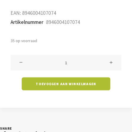
EAN:
8946004107074
Artikelnummer
8946004107074
35 op voorraad
Filament
C35G
-
TOEVOEGEN AAN WINKELWAGEN
3
watt
-
2700K
-
SHARE
E14