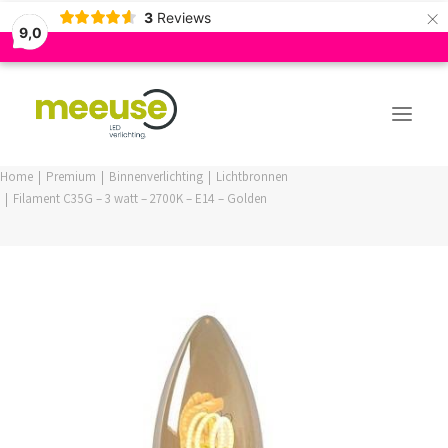
×
3
Reviews
9,0
Home
Premium
Binnenverlichting
Lichtbronnen
Filament C35G – 3 watt – 2700K – E14 – Golden
PREMIUM ASSORTIMENT
BUDGET ASSORTIMENT
OUTLED ASSORTIMENT
WEBSHOP
LOGIN / REGISTER