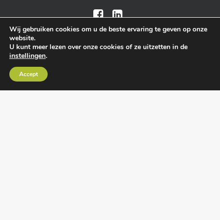
Wij gebruiken cookies om u de beste ervaring te geven op onze
website.
U kunt meer lezen over onze cookies of ze uitzetten in de
instellingen
.
Algemene voorwaarden
•
Algemene
Accept
leveringsvoorwaarden
•
Privacy verklaring
•
Cookies
• Realisatie:
BRAIN