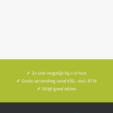
✓
Zo snel mogelijk bij u in huis
✓
Gratis verzending vanaf €50,- excl. BTW
✓
Altijd goed advies