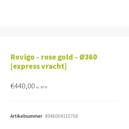
Rovigo – rose gold – Ø360
[express vracht]
€
440,00
ex. BTW
Artikelnummer
8946004110708