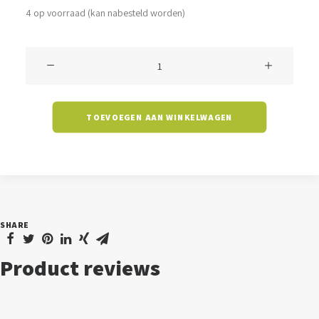
4 op voorraad (kan nabesteld worden)
Rovigo
-
rose
TOEVOEGEN AAN WINKELWAGEN
gold
-
Ø360
[express
vracht]
SHARE
aantal
Product reviews