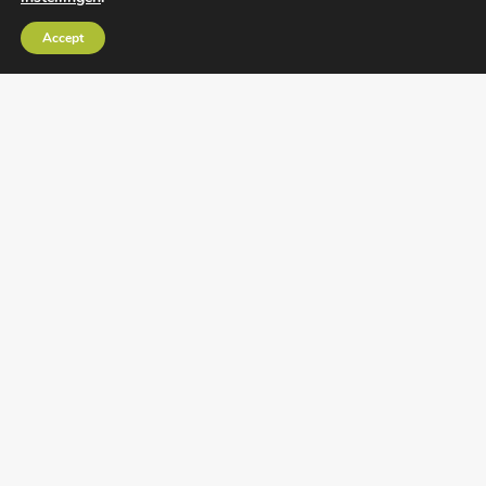
Algemene voorwaarden
•
Algemene
Accept
leveringsvoorwaarden
•
Privacy verklaring
•
Cookies
• Realisatie:
BRAIN