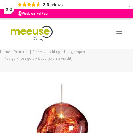
×
3
Reviews
9,0
Home
Premium
Binnenverlichting
Hanglampen
Rovigo – rose gold – Ø360 [express vracht]
PREMIUM ASSORTIMENT
BUDGET ASSORTIMENT
OUTLED ASSORTIMENT
WEBSHOP
LOGIN / REGISTER