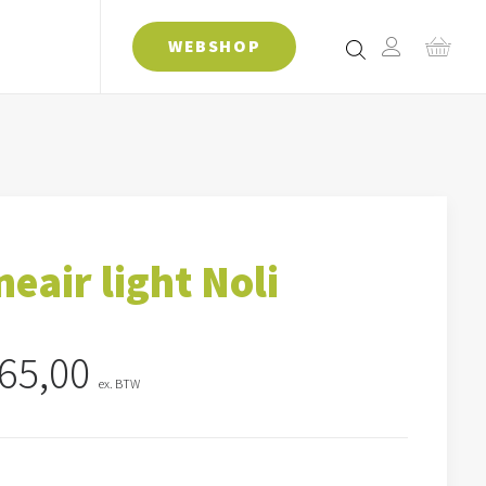
WEBSHOP
neair light Noli
65,00
ex. BTW