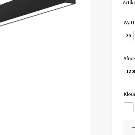
Arti
Watt
35
Afme
120
Kleu
Linea
light