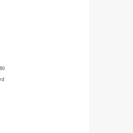
80
rd