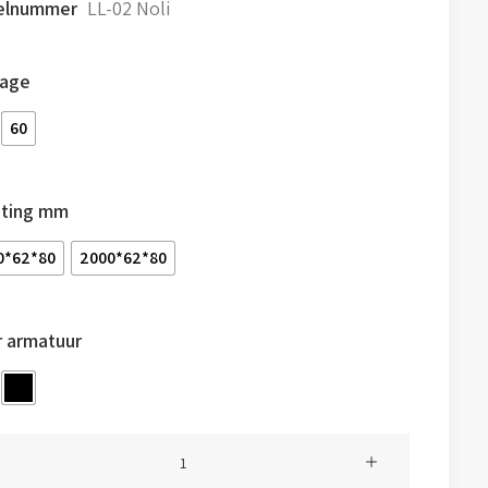
kelnummer
LL-02 Noli
age
60
ting mm
0*62*80
2000*62*80
r armatuur
ir