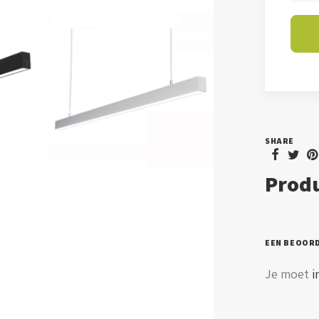
Noli
aanta
SHARE
Produ
EEN BEOOR
Je moet
i