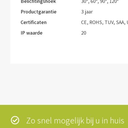
Belichtingshoek
30°
,
60⁰
,
90°
,
120°
Productgarantie
3 jaar
Certificaten
CE, ROHS, TUV, SAA, 
IP waarde
20
Zo snel mogelijk bij u in hui