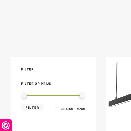
FILTER
FILTER OP PRIJS
MIN.
MAX.
FILTER
PRIJS:
€160
—
€280
PRIJS
PRIJS