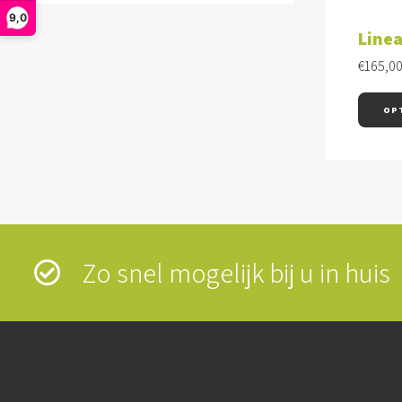
9,0
Linea
€
165,0
OP
Zo snel mogelijk bij u in hui