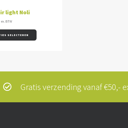
OPTIES SELECTEREN
ir light Noli
0
ex. BTW
TIES SELECTEREN
s
Gratis verzending vanaf €50,-