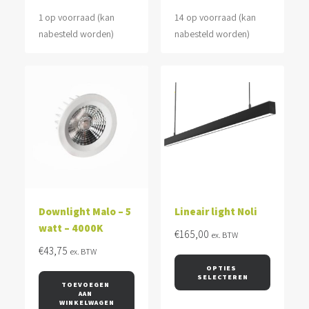
1 op voorraad (kan
14 op voorraad (kan
nabesteld worden)
nabesteld worden)
Downlight Malo – 5
Lineair light Noli
watt – 4000K
€
165,00
ex. BTW
€
43,75
ex. BTW
OPTIES 
SELECTEREN
TOEVOEGEN 
AAN 
WINKELWAGEN