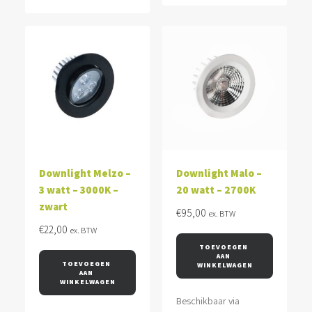
Downlight Melzo –
Downlight Malo –
3 watt – 3000K –
20 watt – 2700K
zwart
€
95,00
ex. BTW
€
22,00
ex. BTW
TOEVOEGEN 
AAN 
TOEVOEGEN 
WINKELWAGEN
AAN 
WINKELWAGEN
Beschikbaar via