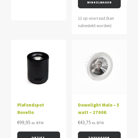
€95,00.
€49,55.
WINKELWAGEN
12 op voorraad (kan
nabesteld worden)
Plafondspot
Downlight Malo – 5
Rovello
watt – 2700K
€
99,95
€
43,75
ex. BTW
ex. BTW
OPTIES 
TOEVOEGEN 