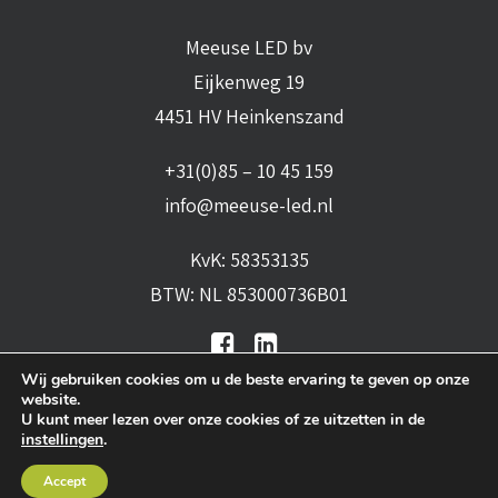
Meeuse LED bv
Eijkenweg 19
4451 HV Heinkenszand
+31(0)85 – 10 45 159
info@meeuse-led.nl
KvK: 58353135
BTW: NL 853000736B01
Wij gebruiken cookies om u de beste ervaring te geven op onze
website.
U kunt meer lezen over onze cookies of ze uitzetten in de
instellingen
.
Algemene voorwaarden
•
Algemene
Accept
leveringsvoorwaarden
•
Privacy verklaring
•