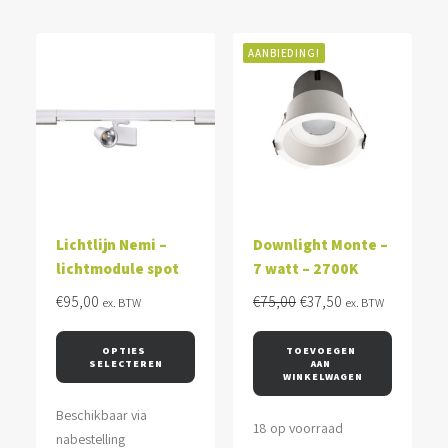
AANBIEDING!
Lichtlijn Nemi –
Downlight Monte –
lichtmodule spot
7 watt – 2700K
Oorspronkelijke
Huidige
€
95,00
€
75,00
€
37,50
ex. BTW
ex. BTW
prijs
prijs
was:
is:
OPTIES 
TOEVOEGEN 
SELECTEREN
AAN 
€75,00.
€37,50.
WINKELWAGEN
Beschikbaar via
18 op voorraad
nabestelling