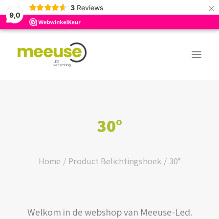
×
3
Reviews
9,0
PREMIUM ASSORTIMENT
30°
BUDGET ASSORTIMENT
OUTLED ASSORTIMENT
Home
Product Belichtingshoek
30°
WEBSHOP
Welkom in de webshop van Meeuse-Led.
LOGIN / REGISTER