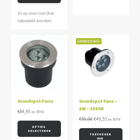
16 op voorraad (kan
nabesteld worden)
AANBIEDING!
Grondspot Forio
Grondspot Fano –
6W – 3000K
€
84,95
ex. BTW
Oorspronkelijke
Huidige
€
95,00
€
49,55
ex. BTW
prijs
prijs
OPTIES 
SELECTEREN
was:
is:
TOEVOEGEN 
AAN 