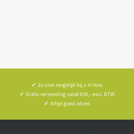
✓
Zo snel mogelijk bij u in huis
✓
Gratis verzending vanaf €50,- excl. BTW
✓
Altijd goed advies