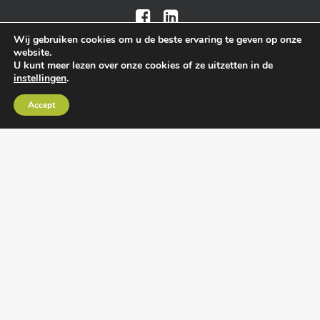
Wij gebruiken cookies om u de beste ervaring te geven op onze
website.
U kunt meer lezen over onze cookies of ze uitzetten in de
instellingen
.
Algemene voorwaarden
•
Algemene
Accept
leveringsvoorwaarden
•
Privacy verklaring
•
Cookies
• Realisatie:
BRAIN