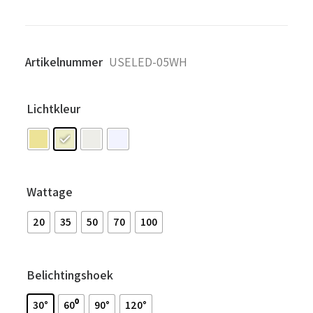
Artikelnummer
USELED-05WH
Lichtkleur
Wattage
20
35
50
70
100
Belichtingshoek
30°
60⁰
90°
120°