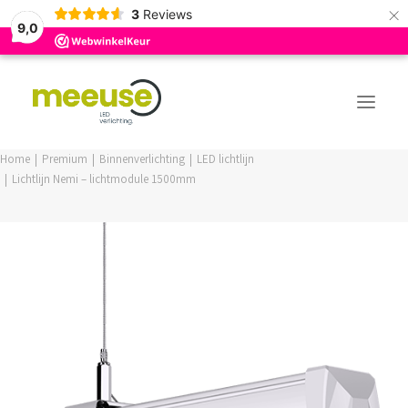
×
3
Reviews
9,0
Home
Premium
Binnenverlichting
LED lichtlijn
Lichtlijn Nemi – lichtmodule 1500mm
PREMIUM ASSORTIMENT
BUDGET ASSORTIMENT
OUTLED ASSORTIMENT
WEBSHOP
LOGIN / REGISTER