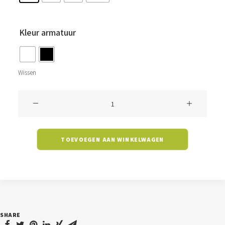
Kleur armatuur
Wissen
Lichtlijn
Nemi
-
TOEVOEGEN AAN WINKELWAGEN
lichtmodule
1500mm
aantal
SHARE