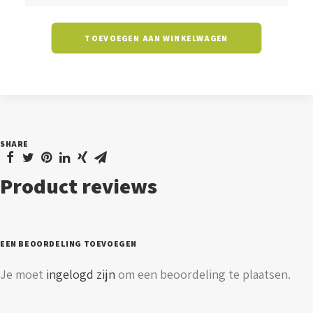
Rosia
03
TOEVOEGEN AAN WINKELWAGEN
-
transparant
aantal
SHARE
Product reviews
EEN BEOORDELING TOEVOEGEN
Je moet
ingelogd zijn
om een beoordeling te plaatsen.