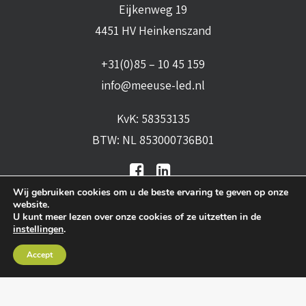
Eijkenweg 19
4451 HV Heinkenszand
+31(0)85 – 10 45 159
info@meeuse-led.nl
KvK: 58353135
BTW: NL 853000736B01
Wij gebruiken cookies om u de beste ervaring te geven op onze
website.
U kunt meer lezen over onze cookies of ze uitzetten in de
instellingen
.
Algemene voorwaarden
•
Algemene
Accept
leveringsvoorwaarden
•
Privacy verklaring
•
Cookies
• Realisatie:
BRAIN