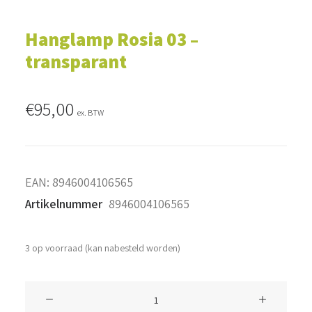
Hanglamp Rosia 03 –
transparant
€
95,00
ex. BTW
EAN:
8946004106565
Artikelnummer
8946004106565
3 op voorraad (kan nabesteld worden)
Hanglamp