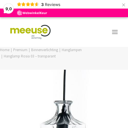
×
3
Reviews
9,0
Home
Premium
Binnenverlichting
Hanglampen
Hanglamp Rosia 03 – transparant
PREMIUM ASSORTIMENT
BUDGET ASSORTIMENT
OUTLED ASSORTIMENT
WEBSHOP
LOGIN / REGISTER