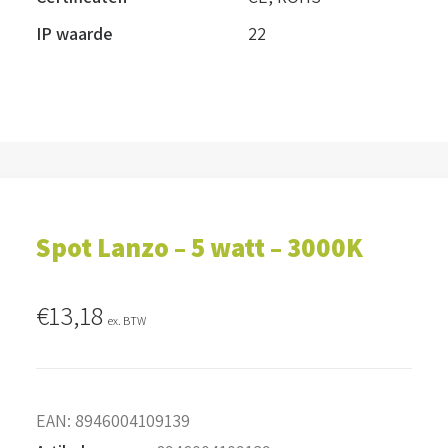
IP waarde
22
Spot Lanzo – 5 watt – 3000K
€
13,18
ex. BTW
EAN:
8946004109139