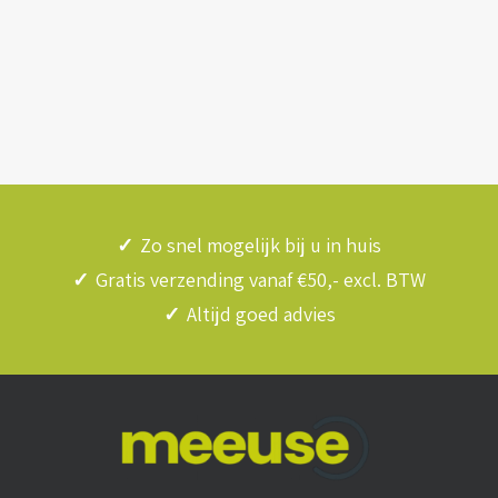
✓
Zo snel mogelijk bij u in huis
✓
Gratis verzending vanaf €50,- excl. BTW
✓
Altijd goed advies