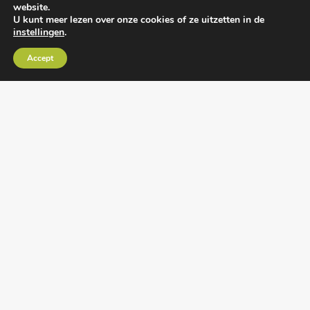
website.
U kunt meer lezen over onze cookies of ze uitzetten in de
instellingen
.
Algemene voorwaarden
•
Algemene
Accept
leveringsvoorwaarden
•
Privacy verklaring
•
Cookies
• Realisatie:
BRAIN