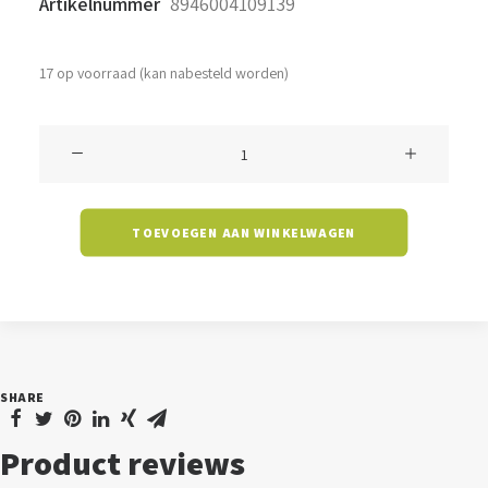
Artikelnummer
8946004109139
17 op voorraad (kan nabesteld worden)
Spot
Lanzo
-
TOEVOEGEN AAN WINKELWAGEN
5
watt
-
3000K
aantal
SHARE
Product reviews