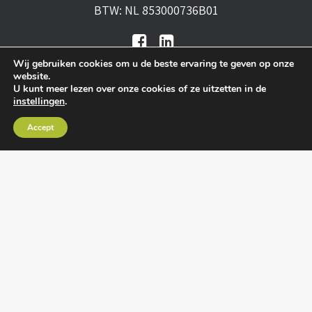
BTW: NL 853000736B01
Wij gebruiken cookies om u de beste ervaring te geven op onze
website.
U kunt meer lezen over onze cookies of ze uitzetten in de
instellingen
.
Algemene voorwaarden
•
Algemene
Accept
leveringsvoorwaarden
•
Privacy verklaring
•
Cookies
• Realisatie:
BRAIN