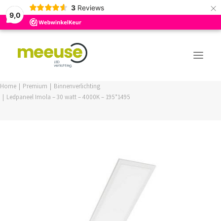
×
3
Reviews
9,0
Home
Premium
Binnenverlichting
Ledpaneel Imola – 30 watt – 4000K – 195*1495
PREMIUM ASSORTIMENT
BUDGET ASSORTIMENT
OUTLED ASSORTIMENT
WEBSHOP
LOGIN / REGISTER