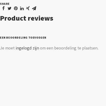
SHARE
195*1495
aantal
Product reviews
EEN BEOORDELING TOEVOEGEN
Je moet
ingelogd zijn
om een beoordeling te plaatsen.