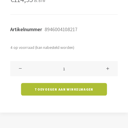
ex. BTW
Artikelnummer
8946004108217
4 op voorraad (kan nabesteld worden)
Ledpaneel
Imola
-
TOEVOEGEN AAN WINKELWAGEN
30
watt
-
4000K
-