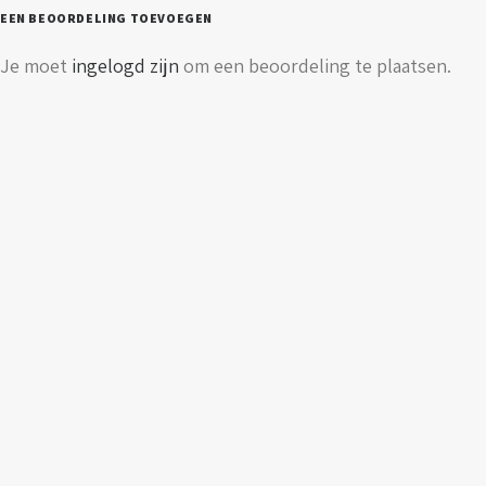
lumen
EEN BEOORDELING TOEVOEGEN
aantal
Je moet
ingelogd zijn
om een beoordeling te plaatsen.