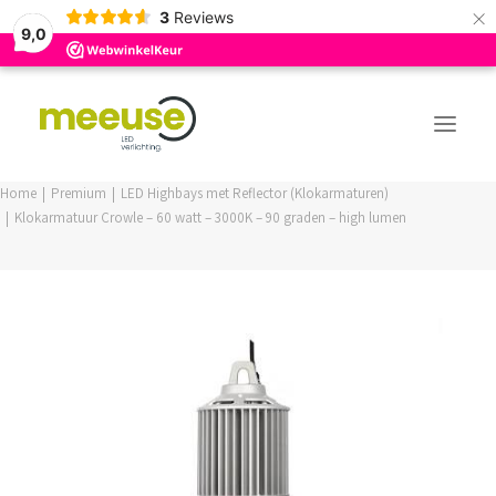
×
3
Reviews
9,0
Home
Premium
LED Highbays met Reflector (Klokarmaturen)
Klokarmatuur Crowle – 60 watt – 3000K – 90 graden – high lumen
PREMIUM ASSORTIMENT
BUDGET ASSORTIMENT
OUTLED ASSORTIMENT
WEBSHOP
LOGIN / REGISTER