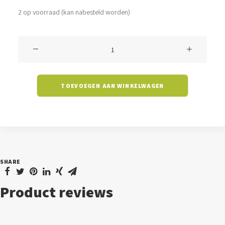
2 op voorraad (kan nabesteld worden)
Klokarmatuur
Crowle
-
TOEVOEGEN AAN WINKELWAGEN
60
watt
-
3000K
-
SHARE
90
graden
Product reviews
-
high