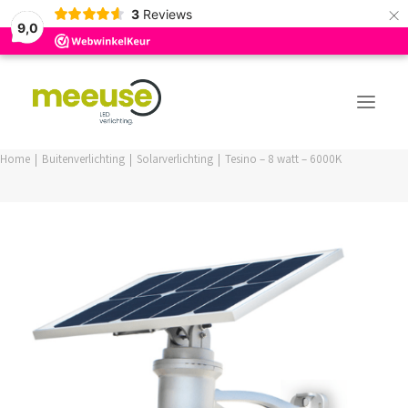
×
3
Reviews
9,0
Home
Buitenverlichting
Solarverlichting
Tesino – 8 watt – 6000K
PREMIUM ASSORTIMENT
BUDGET ASSORTIMENT
OUTLED ASSORTIMENT
WEBSHOP
LOGIN / REGISTER