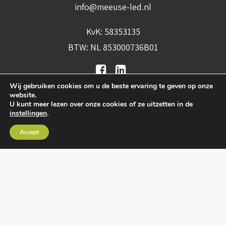
info@meeuse-led.nl
KvK: 58353135
BTW: NL 853000736B01
Wij gebruiken cookies om u de beste ervaring te geven op onze
website.
U kunt meer lezen over onze cookies of ze uitzetten in de
instellingen
.
Algemene voorwaarden
•
Algemene
Accept
leveringsvoorwaarden
•
Privacy verklaring
•
Cookies
• Realisatie:
BRAIN