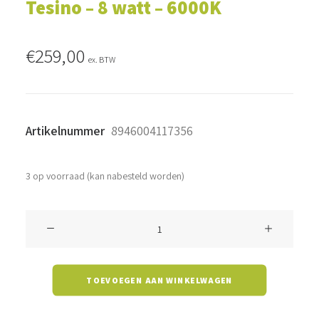
Tesino – 8 watt – 6000K
€
259,00
ex. BTW
Artikelnummer
8946004117356
3 op voorraad (kan nabesteld worden)
Tesino
-
8
TOEVOEGEN AAN WINKELWAGEN
watt
-