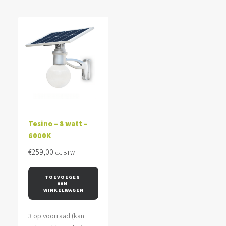
Tesino – 8 watt –
6000K
€
259,00
ex. BTW
TOEVOEGEN 
AAN 
WINKELWAGEN
3 op voorraad (kan