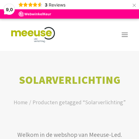
×
3
Reviews
9,0
PREMIUM ASSORTIMENT
SOLARVERLICHTING
BUDGET ASSORTIMENT
OUTLED ASSORTIMENT
Home
Producten getagged “Solarverlichting”
WEBSHOP
Welkom in de webshop van Meeuse-Led.
LOGIN / REGISTER