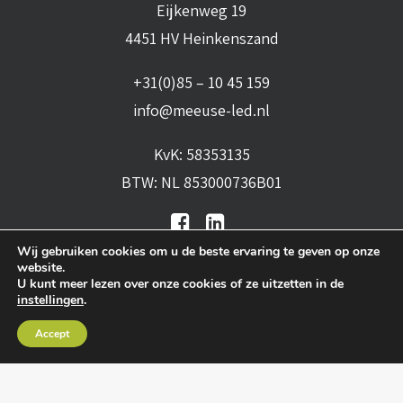
Eijkenweg 19
4451 HV Heinkenszand
+31(0)85 – 10 45 159
info@meeuse-led.nl
KvK: 58353135
BTW: NL 853000736B01
Wij gebruiken cookies om u de beste ervaring te geven op onze
website.
U kunt meer lezen over onze cookies of ze uitzetten in de
instellingen
.
Algemene voorwaarden
•
Algemene
Accept
leveringsvoorwaarden
•
Privacy verklaring
•
Cookies
• Realisatie:
BRAIN