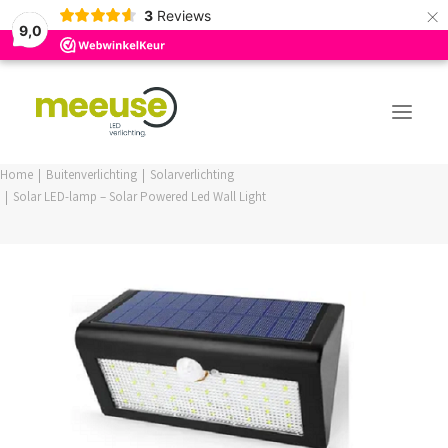
×
3
Reviews
9,0
Home
Buitenverlichting
Solarverlichting
Solar LED-lamp – Solar Powered Led Wall Light
PREMIUM ASSORTIMENT
BUDGET ASSORTIMENT
OUTLED ASSORTIMENT
WEBSHOP
LOGIN / REGISTER