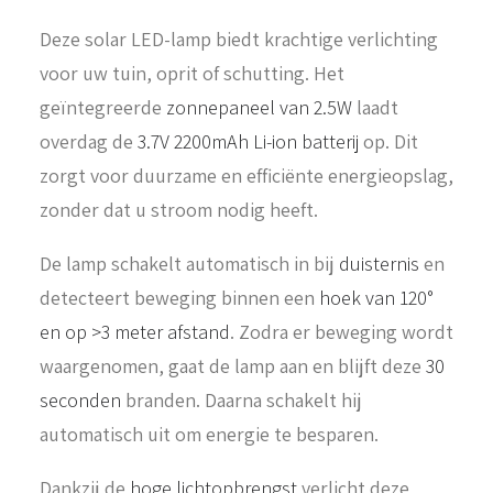
Deze solar LED-lamp biedt krachtige verlichting
voor uw tuin, oprit of schutting. Het
geïntegreerde
zonnepaneel van 2.5W
laadt
overdag de
3.7V 2200mAh Li-ion batterij
op. Dit
zorgt voor duurzame en efficiënte energieopslag,
zonder dat u stroom nodig heeft.
De lamp schakelt automatisch in bij
duisternis
en
detecteert beweging binnen een
hoek van 120°
en op >3 meter afstand
. Zodra er beweging wordt
waargenomen, gaat de lamp aan en blijft deze
30
seconden
branden. Daarna schakelt hij
automatisch uit om energie te besparen.
Dankzij de
hoge lichtopbrengst
verlicht deze