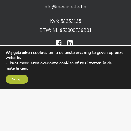
info@meeuse-led.nl
KvK: 58353135
BTW: NL 853000736B01
Wij gebruiken cookies om u de beste ervaring te geven op onze
website.
U kunt meer lezen over onze cookies of ze uitzetten in de
instellingen
.
Algemene voorwaarden
•
Algemene
Accept
leveringsvoorwaarden
•
Privacy verklaring
•
Cookies
• Realisatie:
BRAIN