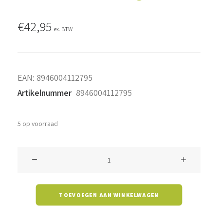
€
42,95
ex. BTW
EAN:
8946004112795
Artikelnummer
8946004112795
5 op voorraad
Solar
LED-
lamp
TOEVOEGEN AAN WINKELWAGEN
-
Solar