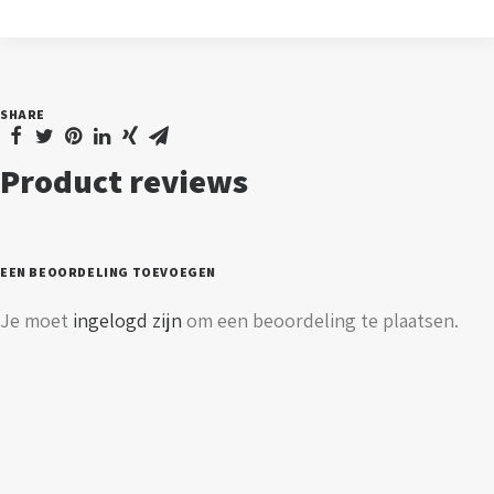
Powered
Led
Wall
SHARE
Light
aantal
Product reviews
EEN BEOORDELING TOEVOEGEN
Je moet
ingelogd zijn
om een beoordeling te plaatsen.