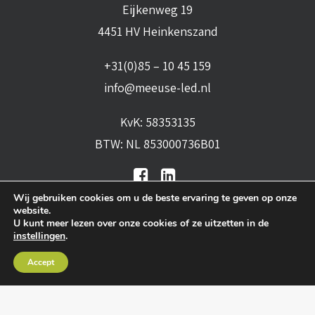
Eijkenweg 19
4451 HV Heinkenszand
+31(0)85 – 10 45 159
info@meeuse-led.nl
KvK: 58353135
BTW: NL 853000736B01
Wij gebruiken cookies om u de beste ervaring te geven op onze
website.
U kunt meer lezen over onze cookies of ze uitzetten in de
instellingen
.
Algemene voorwaarden
•
Algemene
Accept
leveringsvoorwaarden
•
Privacy verklaring
•
Cookies
• Realisatie:
BRAIN