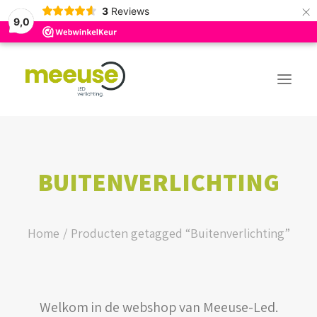
×
3
Reviews
9,0
PREMIUM ASSORTIMENT
BUITENVERLICHTING
BUDGET ASSORTIMENT
OUTLED ASSORTIMENT
Home
Producten getagged “Buitenverlichting”
WEBSHOP
Welkom in de webshop van Meeuse-Led.
LOGIN / REGISTER