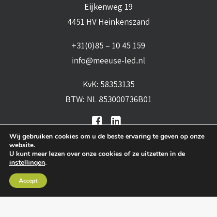
Eijkenweg 19
4451 HV Heinkenszand
+31(0)85 – 10 45 159
info@meeuse-led.nl
KvK: 58353135
BTW: NL 853000736B01
Wij gebruiken cookies om u de beste ervaring te geven op onze
website.
U kunt meer lezen over onze cookies of ze uitzetten in de
instellingen
.
Algemene voorwaarden
•
Algemene
Accept
leveringsvoorwaarden
•
Privacy verklaring
•
Cookies
• Realisatie:
BRAIN