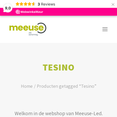
×
3
Reviews
9,0
PREMIUM ASSORTIMENT
TESINO
BUDGET ASSORTIMENT
OUTLED ASSORTIMENT
Home
Producten getagged “Tesino”
WEBSHOP
Welkom in de webshop van Meeuse-Led.
LOGIN / REGISTER