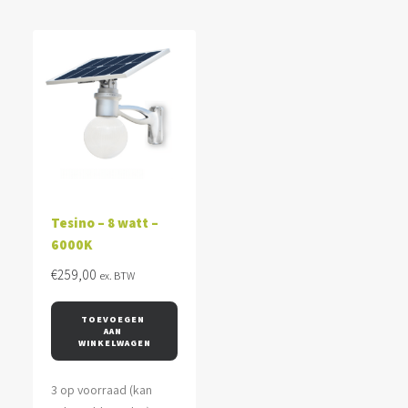
Tesino – 8 watt –
6000K
€
259,00
ex. BTW
TOEVOEGEN 
AAN 
WINKELWAGEN
3 op voorraad (kan