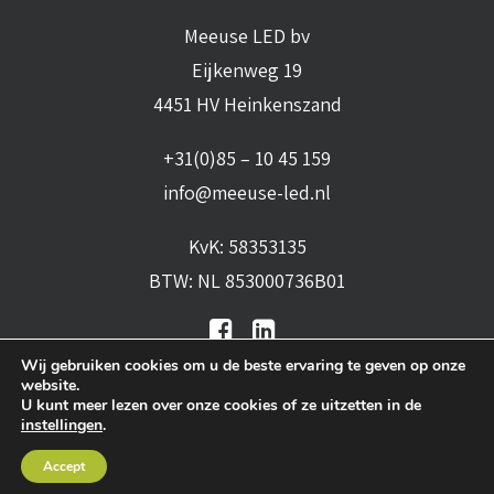
Meeuse LED bv
Eijkenweg 19
4451 HV Heinkenszand
+31(0)85 – 10 45 159
info@meeuse-led.nl
KvK: 58353135
BTW: NL 853000736B01
Wij gebruiken cookies om u de beste ervaring te geven op onze
website.
U kunt meer lezen over onze cookies of ze uitzetten in de
instellingen
.
Algemene voorwaarden
•
Algemene
Accept
leveringsvoorwaarden
•
Privacy verklaring
•