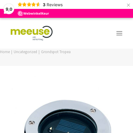
×
3
Reviews
9,0
Home
Uncategorized
Grondspot Tropea
PREMIUM ASSORTIMENT
BUDGET ASSORTIMENT
OUTLED ASSORTIMENT
WEBSHOP
LOGIN / REGISTER