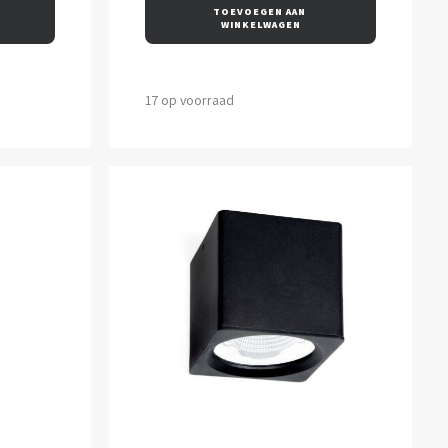
TOEVOEGEN AAN 
WINKELWAGEN
17 op voorraad
OPTIES SELECTEREN