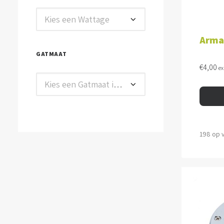
Kies een Wattage
Arma
GATMAAT
€
4,00
ex
Kies een Gatmaat in mm
198 op 