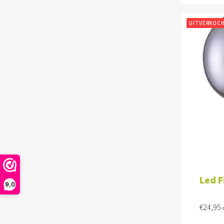
UITVERKOC
Led 
9,0
€
24,95