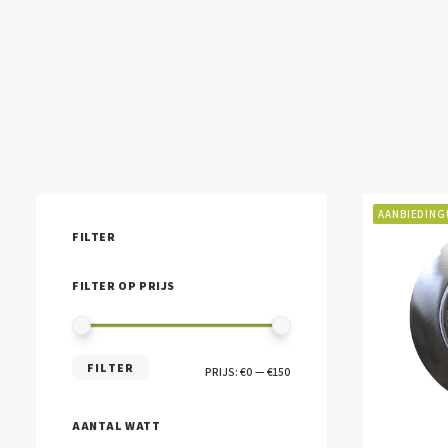
AANBIEDING
FILTER
FILTER OP PRIJS
MIN.
MAX.
FILTER
PRIJS:
€0
—
€150
PRIJS
PRIJS
AANTAL WATT