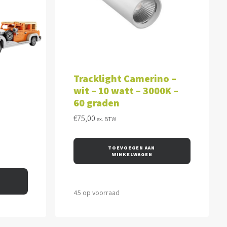
WAGEN
TOEVOEGEN AAN WINKELWAGEN
Tracklight Camerino –
wit – 10 watt – 3000K –
60 graden
€
75,00
ex. BTW
TOEVOEGEN AAN 
WINKELWAGEN
45 op voorraad