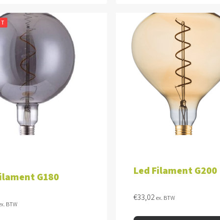
HT
LEES MEER
TOEVOEGEN AAN WINKEL
Led Filament G200
Filament G180
€
33,02
ex. BTW
ex. BTW