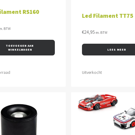
Filament RS160
Led Filament TT75
ex. BTW
€
24,95
ex. BTW
TOEVOEGEN AAN 
WINKELWAGEN
LEES MEER
orraad
Uitverkocht