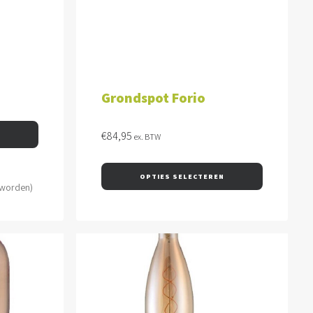
OPTIES SELECTEREN
Grondspot Forio
€
84,95
ex. BTW
OPTIES SELECTEREN
 worden)