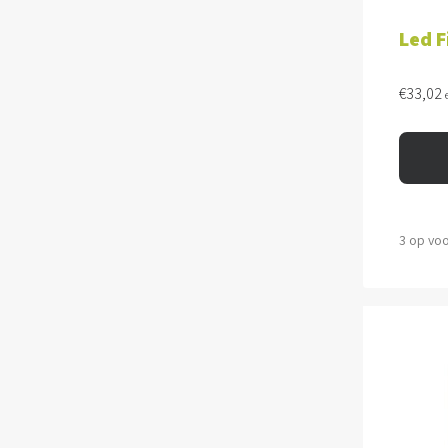
Led 
€
33,02
3 op vo