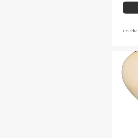
Uitverko
TOE