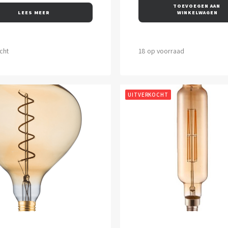
TOEVOEGEN AAN 
LEES MEER
WINKELWAGEN
cht
18 op voorraad
UITVERKOCHT
VOEGEN AAN WINKELWAGEN
LEES MEER