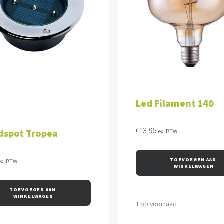
VOEGEN AAN WINKELWAGEN
TOEVOEGEN AAN WINKEL
Led Filament 140
€
13,95
dspot Tropea
ex. BTW
TOEVOEGEN AAN 
ex. BTW
WINKELWAGEN
TOEVOEGEN AAN 
WINKELWAGEN
1 op voorraad