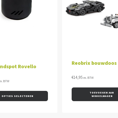
OPTIES SELECTEREN
TOEVOEGEN AAN WINKEL
Reobrix bouwdoos
ondspot Rovello
€
14,95
ex. BTW
ex. BTW
TOEVOEGEN AAN 
OPTIES SELECTEREN
WINKELWAGEN