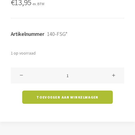
€
13,95
ex. BTW
Artikelnummer
140-FSG*
1 op voorraad
Led
Filament
140
TOEVOEGEN AAN WINKELWAGEN
aantal