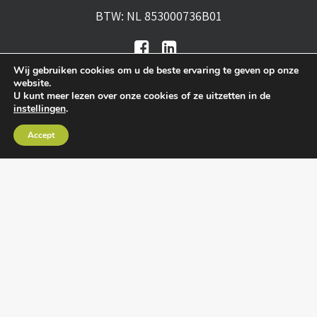
BTW: NL 853000736B01
Wij gebruiken cookies om u de beste ervaring te geven op onze
website.
U kunt meer lezen over onze cookies of ze uitzetten in de
instellingen
.
Algemene voorwaarden
•
Algemene
Accept
leveringsvoorwaarden
•
Privacy verklaring
•
Cookies
• Realisatie:
BRAIN