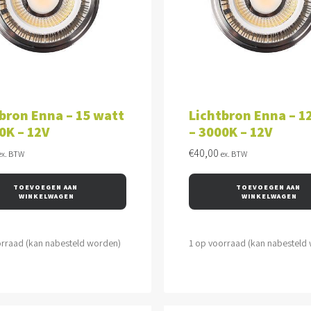
VOEGEN AAN WINKELWAGEN
TOEVOEGEN AAN WINKEL
bron Enna – 15 watt
Lichtbron Enna – 1
0K – 12V
– 3000K – 12V
€
40,00
ex. BTW
ex. BTW
TOEVOEGEN AAN 
TOEVOEGEN AAN 
WINKELWAGEN
WINKELWAGEN
orraad (kan nabesteld worden)
1 op voorraad (kan nabesteld