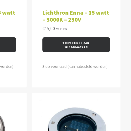
WAGEN
TOEVOEGEN AAN WINKELWAGEN
5 watt
Lichtbron Enna – 15 watt
– 3000K – 230V
€
45,00
ex. BTW
TOEVOEGEN AAN 
WINKELWAGEN
 worden)
3 op voorraad (kan nabesteld worden)