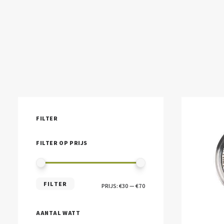
FILTER
FILTER OP PRIJS
MIN.
MAX.
FILTER
PRIJS:
€30
—
€70
PRIJS
PRIJS
AANTAL WATT