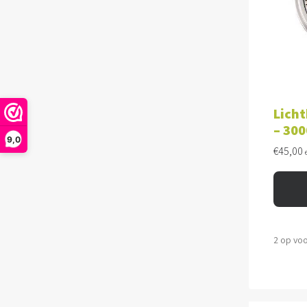
TOE
Licht
– 300
9,0
€
45,00
2 op vo