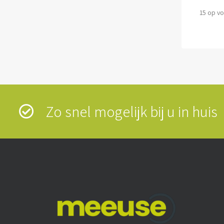
15 op v
Zo snel mogelijk bij u in hui