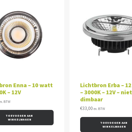
VOEGEN AAN WINKELWAGEN
TOEVOEGEN AAN WINKEL
bron Enna – 10 watt
Lichtbron Erba – 1
0K – 12V
– 3000K – 12V – niet
dimbaar
ex. BTW
€
33,00
ex. BTW
TOEVOEGEN AAN 
WINKELWAGEN
TOEVOEGEN AAN 
WINKELWAGEN