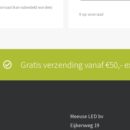
oorraad (kan nabesteld worden)
9 op voorraad
s
Gratis verzending vanaf €50,-
Meeuse LED bv
Eijkenweg 19