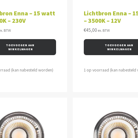
VOEGEN AAN WINKELWAGEN
TOEVOEGEN AAN WINKEL
bron Enna – 15 watt
Lichtbron Enna – 1
0K – 230V
– 3500K – 12V
€
45,00
ex. BTW
ex. BTW
TOEVOEGEN AAN 
TOEVOEGEN AAN 
WINKELWAGEN
WINKELWAGEN
orraad (kan nabesteld worden)
1 op voorraad (kan nabesteld