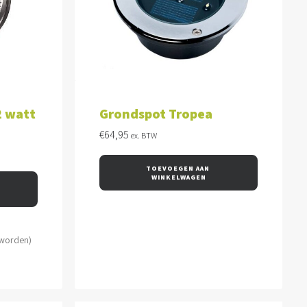
WAGEN
TOEVOEGEN AAN WINKELWAGEN
2 watt
Grondspot Tropea
€
64,95
ex. BTW
TOEVOEGEN AAN 
WINKELWAGEN
 worden)