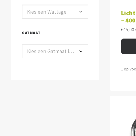
TOE
Kies een Wattage
Licht
– 400
€
45,00
GATMAAT
Kies een Gatmaat in mm
1 op vo