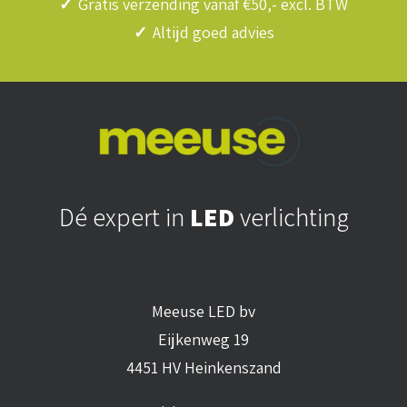
✓
Gratis verzending vanaf €50,- excl. BTW
✓
Altijd goed advies
Dé expert in
LED
verlichting
Meeuse LED bv
Eijkenweg 19
4451 HV Heinkenszand