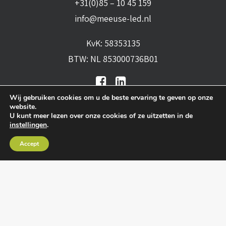
+31(0)85 – 10 45 159
info@meeuse-led.nl
KvK: 58353135
BTW: NL 853000736B01
Wij gebruiken cookies om u de beste ervaring te geven op onze
website.
U kunt meer lezen over onze cookies of ze uitzetten in de
instellingen
.
Algemene voorwaarden
•
Algemene
Accept
leveringsvoorwaarden
•
Privacy verklaring
•
Cookies
• Realisatie:
BRAIN