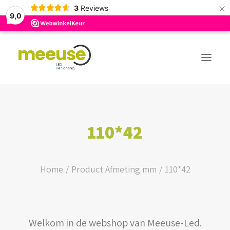
×
3
Reviews
9,0
PREMIUM ASSORTIMENT
110*42
BUDGET ASSORTIMENT
OUTLED ASSORTIMENT
Home
Product Afmeting mm
110*42
WEBSHOP
Welkom in de webshop van Meeuse-Led.
LOGIN / REGISTER