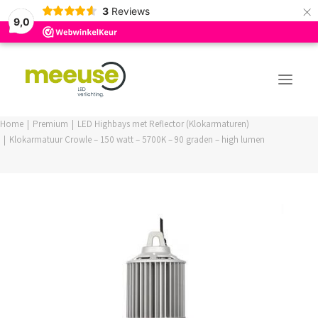
×
3
Reviews
9,0
Home
Premium
LED Highbays met Reflector (Klokarmaturen)
Klokarmatuur Crowle – 150 watt – 5700K – 90 graden – high lumen
PREMIUM ASSORTIMENT
BUDGET ASSORTIMENT
OUTLED ASSORTIMENT
WEBSHOP
LOGIN / REGISTER