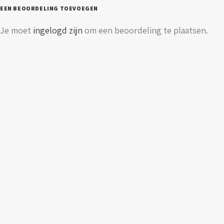
lumen
EEN BEOORDELING TOEVOEGEN
aantal
Je moet
ingelogd zijn
om een beoordeling te plaatsen.