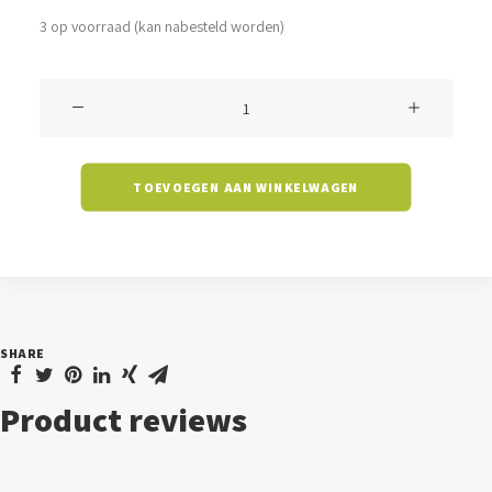
3 op voorraad (kan nabesteld worden)
Klokarmatuur
Crowle
-
TOEVOEGEN AAN WINKELWAGEN
150
watt
-
5700K
-
SHARE
90
graden
Product reviews
-
high