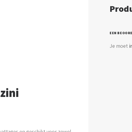
Produ
EEN BEOOR
Je moet
i
zini
 wattages en geschikt voor zowel