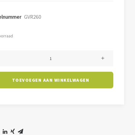
kelnummer
GVR260
oorraad
ijverlichting
i
l
TOEVOEGEN AAN WINKELWAGEN