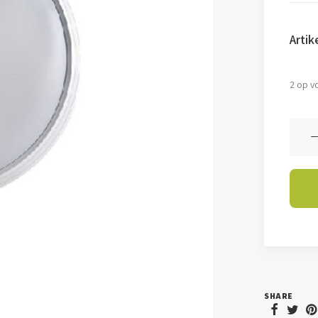
Arti
2 op v
Galer
Vizzin
aanta
SHARE