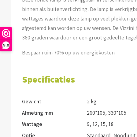
binnen als buitenverlichting. De lamp is verkrijgb
wattages waardoor deze lamp op veel plekken ge
afgestemd kan worden op uw wensen. De Vizzini h
360 graden waardoor er een groot gedeelte tegeli
9,0
Bespaar ruim 70% op uw energiekosten
Specificaties
Gewicht
2 kg
Afmeting mm
260*105
,
330*105
Wattage
9
,
12
,
15
,
18
Optie
Standaard
,
Noodunit