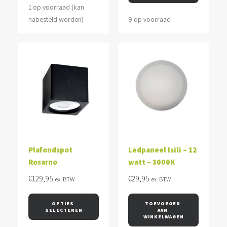
1 op voorraad (kan
nabesteld worden)
9 op voorraad
Plafondspot
Ledpaneel Isili – 12
Rosarno
watt – 3000K
€
129,95
€
29,95
ex. BTW
ex. BTW
OPTIES 
TOEVOEGEN 
SELECTEREN
AAN 
WINKELWAGEN