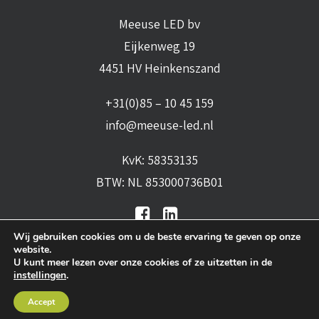
Meeuse LED bv
Eijkenweg 19
4451 HV Heinkenszand
+31(0)85 – 10 45 159
info@meeuse-led.nl
KvK: 58353135
BTW: NL 853000736B01
Wij gebruiken cookies om u de beste ervaring te geven op onze
website.
U kunt meer lezen over onze cookies of ze uitzetten in de
instellingen
.
Algemene voorwaarden
•
Algemene
Accept
leveringsvoorwaarden
•
Privacy verklaring
•