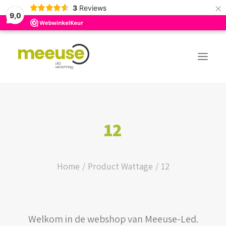
×
3
Reviews
9,0
PREMIUM ASSORTIMENT
12
BUDGET ASSORTIMENT
OUTLED ASSORTIMENT
Home
Product Wattage
12
WEBSHOP
Welkom in de webshop van Meeuse-Led.
LOGIN / REGISTER