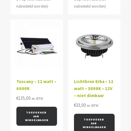
nabesteld worden)
nabesteld worden)
Tuscany – 12 watt –
Lichtbron Erba – 12
6000K
watt – 3000K – 12V
– niet dimbaar
€
135,00
ex. BTW
€
33,00
ex. BTW
TOEVOEGEN 
AAN 
TOEVOEGEN 
WINKELWAGEN
AAN 
WINKELWAGEN