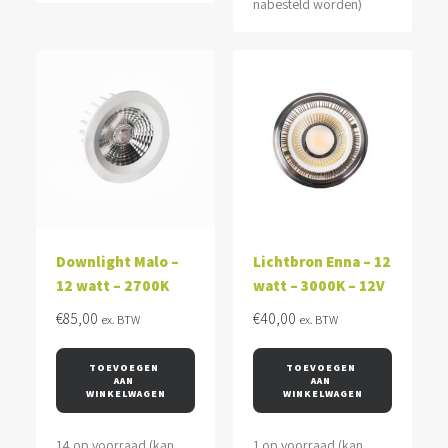
nabesteld worden)
Downlight Malo –
Lichtbron Enna – 12
12 watt – 2700K
watt – 3000K – 12V
€
85,00
€
40,00
ex. BTW
ex. BTW
TOEVOEGEN 
TOEVOEGEN 
AAN 
AAN 
WINKELWAGEN
WINKELWAGEN
14 op voorraad (kan
1 op voorraad (kan