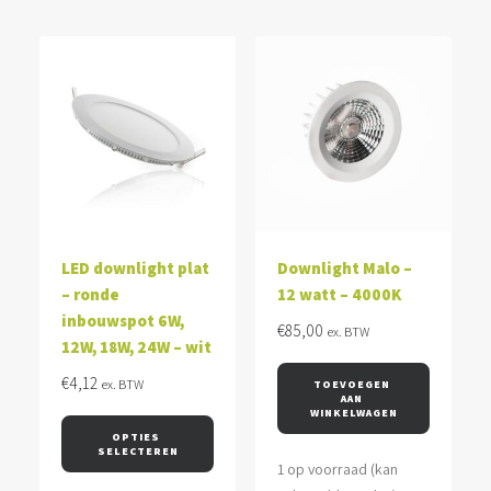
LED downlight plat
Downlight Malo –
– ronde
12 watt – 4000K
inbouwspot 6W,
€
85,00
ex. BTW
12W, 18W, 24W – wit
€
4,12
ex. BTW
TOEVOEGEN 
AAN 
WINKELWAGEN
OPTIES 
SELECTEREN
1 op voorraad (kan