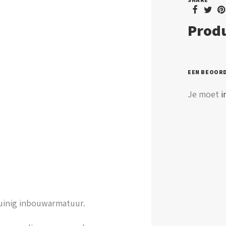
Produ
EEN BEOOR
Je moet
i
zuinig inbouwarmatuur.