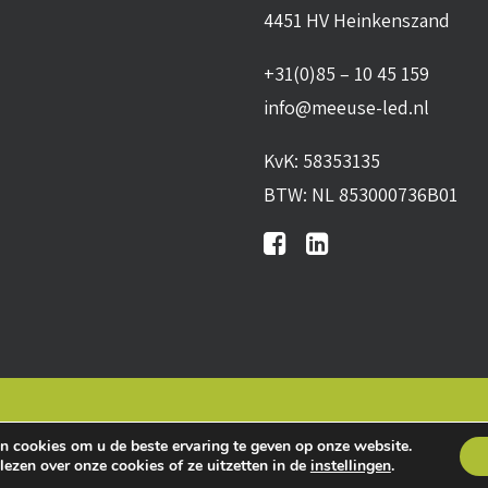
4451 HV Heinkenszand
+31(0)85 – 10 45 159
info@meeuse-led.nl
KvK: 58353135
BTW: NL 853000736B01
n
•
Algemene leveringsvoorwaarden
•
Privacy verklaring
•
Co
n cookies om u de beste ervaring te geven op onze website.
lezen over onze cookies of ze uitzetten in de
instellingen
.