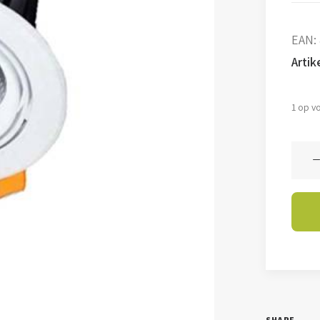
EAN:
Arti
1 op v
Down
Marsa
-
15
watt
-
3000
aanta
SHARE