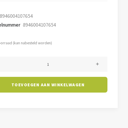
8946004107654
kelnummer
8946004107654
oorraad (kan nabesteld worden)
light
la
TOEVOEGEN AAN WINKELWAGEN
K
l