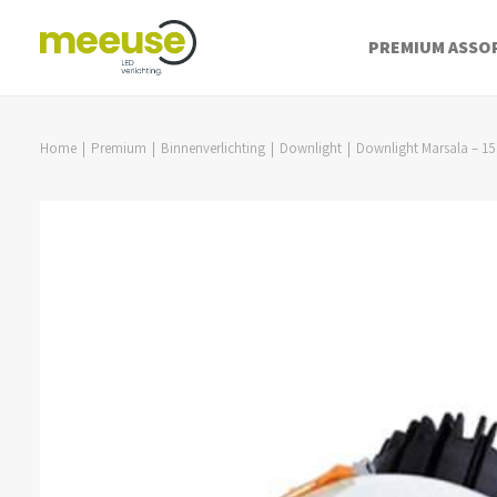
PREMIUM ASSO
Home
Premium
Binnenverlichting
Downlight
Downlight Marsala – 15