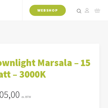
WEBSHOP
wnlight Marsala – 15
tt – 3000K
05,00
ex. BTW