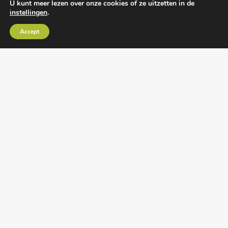
U kunt meer lezen over onze cookies of ze uitzetten in de
instellingen
.
Algemene voorwaarden
•
Algemene
Accept
leveringsvoorwaarden
•
Privacy verklaring
•
Cookies
• Realisatie:
BRAIN