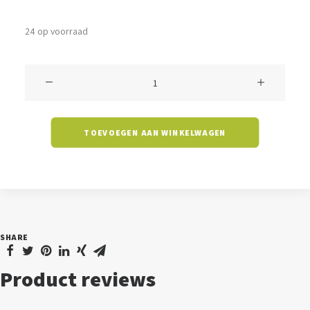
24 op voorraad
Hanglamp
Renon
-
TOEVOEGEN AAN WINKELWAGEN
zwart
aantal
SHARE
Product reviews