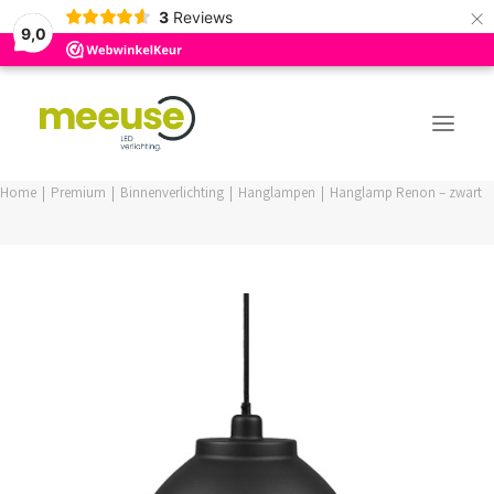
×
3
Reviews
9,0
Home
Premium
Binnenverlichting
Hanglampen
Hanglamp Renon – zwart
PREMIUM ASSORTIMENT
BUDGET ASSORTIMENT
OUTLED ASSORTIMENT
WEBSHOP
LOGIN / REGISTER