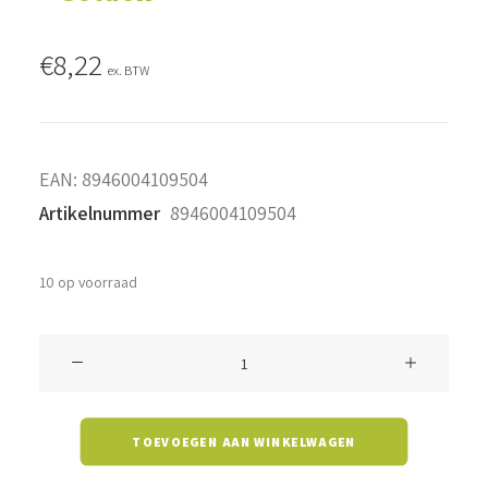
€
8,22
ex. BTW
EAN:
8946004109504
Artikelnummer
8946004109504
10 op voorraad
Filament
ST64
-
TOEVOEGEN AAN WINKELWAGEN
4
watt