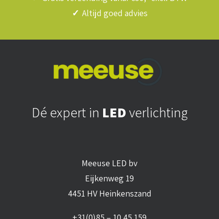
✓
Altijd goed advies
Dé expert in
LED
verlichting
Meeuse LED bv
Eijkenweg 19
4451 HV Heinkenszand
+31(0)85 – 10 45 159