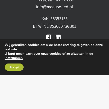
info@meeuse-led.nl
KvK: 58353135
BTW: NL 853000736B01
Wij gebruiken cookies om u de beste ervaring te geven op onze
website.
U kunt meer lezen over onze cookies of ze uitzetten in de
instellingen
.
Algemene voorwaarden
•
Algemene
Accept
leveringsvoorwaarden
•
Privacy verklaring
•
Cookies
• Realisatie:
BRAIN