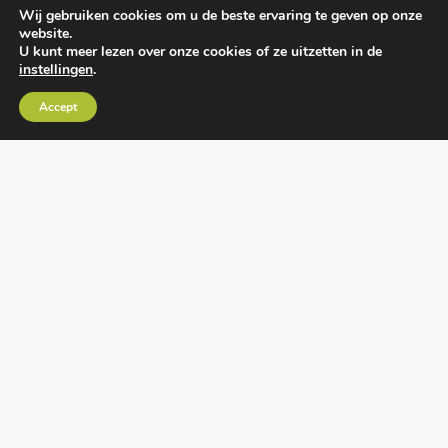
Wij gebruiken cookies om u de beste ervaring te geven op onze
website.
U kunt meer lezen over onze cookies of ze uitzetten in de
instellingen
.
Algemene voorwaarden
•
Algemene
Accept
leveringsvoorwaarden
•
Privacy verklaring
•
Cookies
• Realisatie:
BRAIN