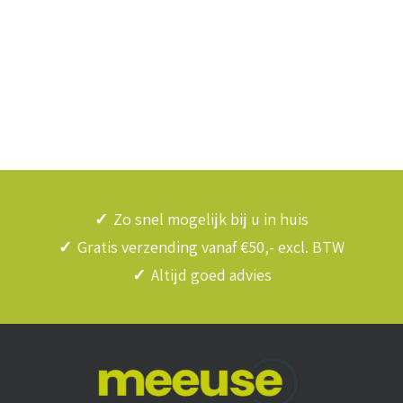
✓
Zo snel mogelijk bij u in huis
✓
Gratis verzending vanaf €50,- excl. BTW
✓
Altijd goed advies