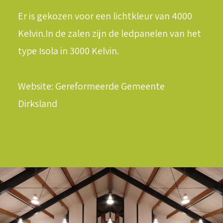
Er is gekozen voor een lichtkleur van 4000
Kelvin.In de zalen zijn de ledpanelen van het
type Isola in 3000 Kelvin.
LOGIN / REGISTER
WINKELWAGEN
Website: Gereformeerde Gemeente
Dirksland