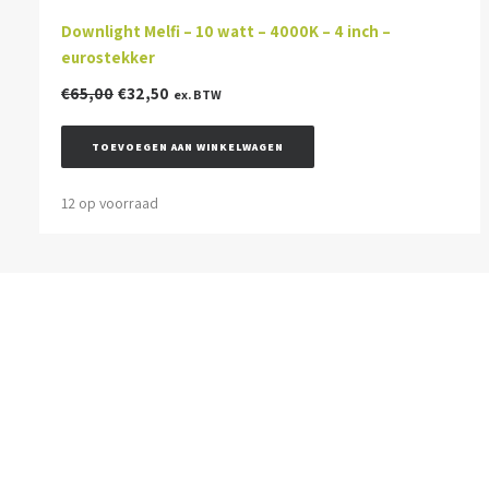
Downlight Melfi – 10 watt – 4000K – 4 inch –
eurostekker
Oorspronkelijke
Huidige
€
65,00
€
32,50
ex. BTW
prijs
prijs
was:
is:
TOEVOEGEN AAN WINKELWAGEN
€65,00.
€32,50.
12 op voorraad