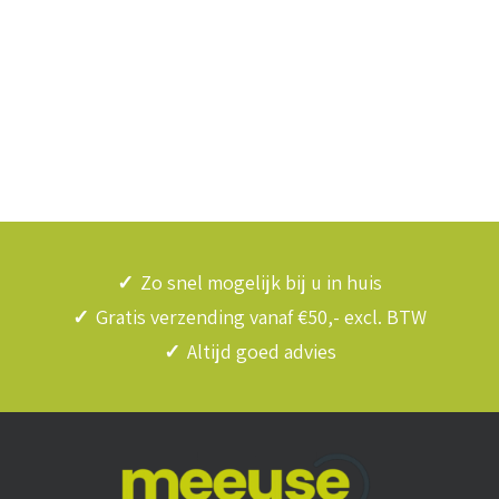
✓
Zo snel mogelijk bij u in huis
✓
Gratis verzending vanaf €50,- excl. BTW
✓
Altijd goed advies