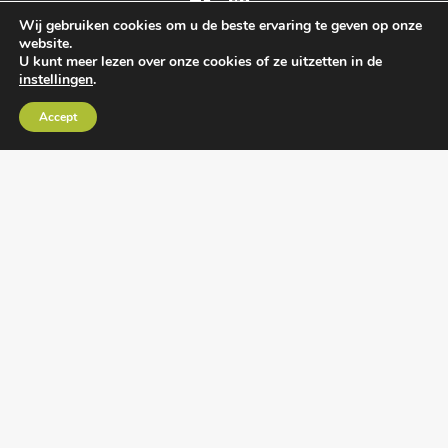
Wij gebruiken cookies om u de beste ervaring te geven op onze
website.
U kunt meer lezen over onze cookies of ze uitzetten in de
instellingen
.
Algemene voorwaarden
•
Algemene
Accept
leveringsvoorwaarden
•
Privacy verklaring
•
Cookies
• Realisatie:
BRAIN