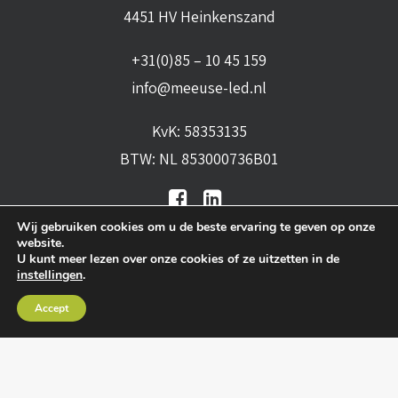
4451 HV Heinkenszand
+31(0)85 – 10 45 159
info@meeuse-led.nl
KvK: 58353135
BTW: NL 853000736B01
Wij gebruiken cookies om u de beste ervaring te geven op onze
website.
U kunt meer lezen over onze cookies of ze uitzetten in de
instellingen
.
Algemene voorwaarden
•
Algemene
Accept
leveringsvoorwaarden
•
Privacy verklaring
•
Cookies
• Realisatie:
BRAIN