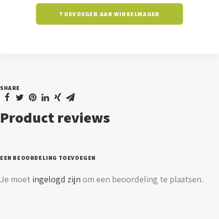
-
TOEVOEGEN AAN WINKELWAGEN
zwart
-
25
watt
-
SHARE
3000K
aantal
Product reviews
EEN BEOORDELING TOEVOEGEN
Je moet
ingelogd zijn
om een beoordeling te plaatsen.