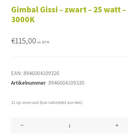
Gimbal Gissi – zwart – 25 watt –
3000K
€
115,00
ex. BTW
EAN:
8946004109320
Artikelnummer
8946004109320
21 op voorraad (kan nabesteld worden)
Gimbal
Gissi