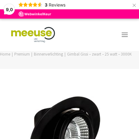
×
3
Reviews
9,0
Home
Premium
Binnenverlichting
Gimbal Gissi – zwart – 25 watt – 3000K
PREMIUM ASSORTIMENT
BUDGET ASSORTIMENT
OUTLED ASSORTIMENT
WEBSHOP
LOGIN / REGISTER