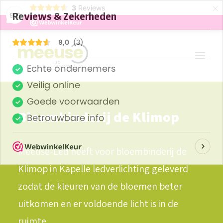
×
3
Reviews
9,0
DE LED EXPERT VOOR
Bloembinderij de Klimop
PROJECTEN
OVER ONS
Meeuse-Led heeft voor bloembinderij de
CONTACT
Klimop in Kapelle ledverlichting geleverd
VACATURE
zodat de kleuren van de bloemen beter
BLOGS
uitkomen en er voldoende licht is in de
ruimte.
WEBSHOP