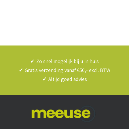
✓
Zo snel mogelijk bij u in huis
✓
Gratis verzending vanaf €50,- excl. BTW
✓
Altijd goed advies