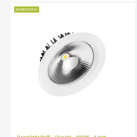
AANBIEDING!
Downlight Melfi – 10 watt – 4000K – 4 inch –