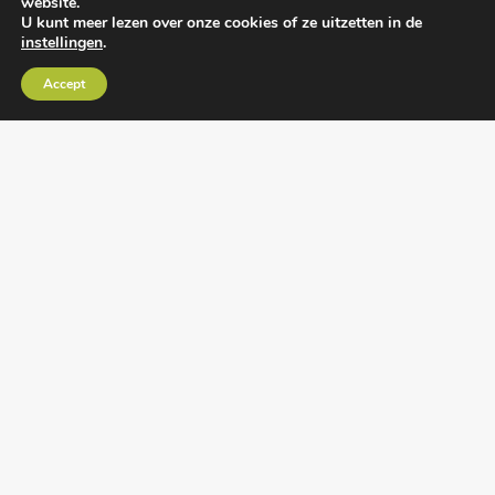
website.
U kunt meer lezen over onze cookies of ze uitzetten in de
instellingen
.
Algemene voorwaarden
•
Algemene
Accept
leveringsvoorwaarden
•
Privacy verklaring
•
Cookies
• Realisatie:
BRAIN