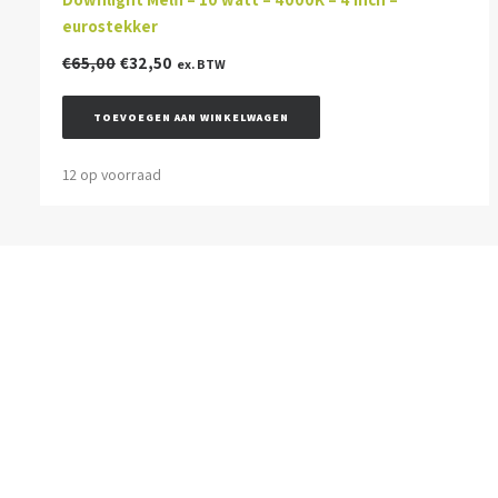
eurostekker
Oorspronkelijke
Huidige
€
65,00
€
32,50
ex. BTW
prijs
prijs
was:
is:
TOEVOEGEN AAN WINKELWAGEN
€65,00.
€32,50.
12 op voorraad