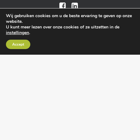
Wij gebruiken cookies om u de beste ervaring te geven op onze
website.
U kunt meer lezen over onze cookies of ze uitzetten in de
instellingen
.
Algemene voorwaarden
•
Algemene
Accept
leveringsvoorwaarden
•
Privacy verklaring
•
Cookies
• Realisatie:
BRAIN