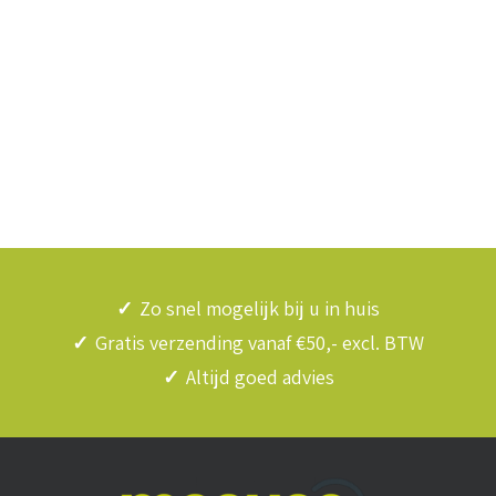
✓
Zo snel mogelijk bij u in huis
✓
Gratis verzending vanaf €50,- excl. BTW
✓
Altijd goed advies