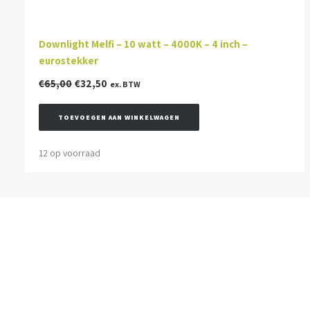
Downlight Melfi – 10 watt – 4000K – 4 inch –
eurostekker
Oorspronkelijke
Huidige
€
65,00
€
32,50
ex. BTW
prijs
prijs
was:
is:
TOEVOEGEN AAN WINKELWAGEN
€65,00.
€32,50.
12 op voorraad