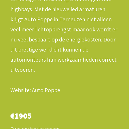
highbays. Met de nieuwe led armaturen
krijgt Auto Poppe in Terneuzen niet alleen
veel meer lichtopbrengst maar ook wordt er
LOGIN / REGISTER
nu veel bespaart op de energiekosten. Door
WINKELWAGEN
dit prettige werklicht kunnen de
automonteurs hun werkzaamheden correct
uitvoeren.
Website: Auto Poppe
€
1905
Euro per jaar bespaard