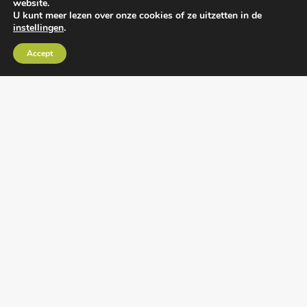
website.
U kunt meer lezen over onze cookies of ze uitzetten in de
instellingen
.
Algemene voorwaarden
•
Algemene
Accept
leveringsvoorwaarden
•
Privacy verklaring
•
Cookies
• Realisatie:
BRAIN