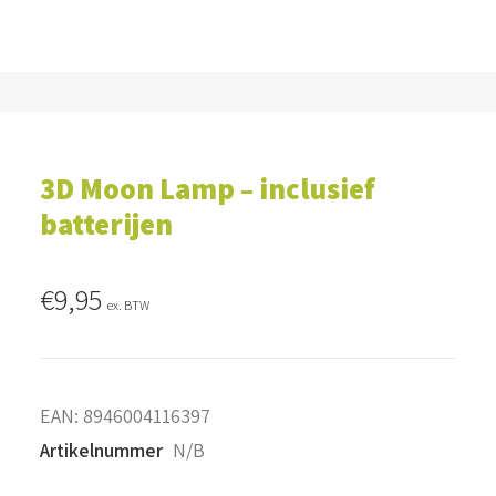
3D Moon Lamp – inclusief
batterijen
€
9,95
ex. BTW
EAN:
8946004116397
Artikelnummer
N/B