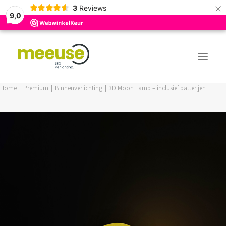
×
3
Reviews
9,0
Home
Premium
Binnenverlichting
3D Moon Lamp – inclusief batterijen
PREMIUM ASSORTIMENT
BUDGET ASSORTIMENT
OUTLED ASSORTIMENT
WEBSHOP
LOGIN / REGISTER