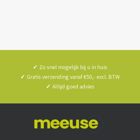
✓
Zo snel mogelijk bij u in huis
✓
Gratis verzending vanaf €50,- excl. BTW
✓
Altijd goed advies