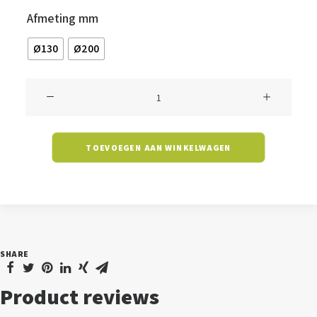
Afmeting mm
Ø130
Ø200
3D
Moon
Lamp
TOEVOEGEN AAN WINKELWAGEN
-
inclusief
batterijen
aantal
SHARE
Product reviews