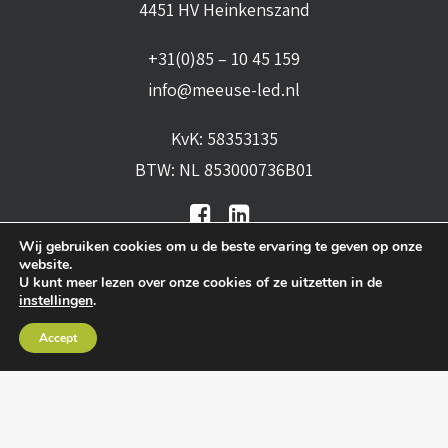
4451 HV Heinkenszand
+31(0)85 – 10 45 159
info@meeuse-led.nl
KvK: 58353135
BTW: NL 853000736B01
Wij gebruiken cookies om u de beste ervaring te geven op onze
website.
U kunt meer lezen over onze cookies of ze uitzetten in de
instellingen
.
Algemene voorwaarden
•
Algemene
Accept
leveringsvoorwaarden
•
Privacy verklaring
•
Cookies
• Realisatie:
BRAIN