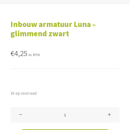
Inbouw armatuur Luna –
glimmend zwart
€
4,25
ex. BTW
16 op voorraad
Inbouw
armatuur
Luna