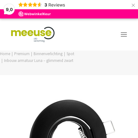
×
3
Reviews
9,0
Home
Premium
Binnenverlichting
Spot
Inbouw armatuur Luna – glimmend zwart
PREMIUM ASSORTIMENT
BUDGET ASSORTIMENT
OUTLED ASSORTIMENT
WEBSHOP
LOGIN / REGISTER