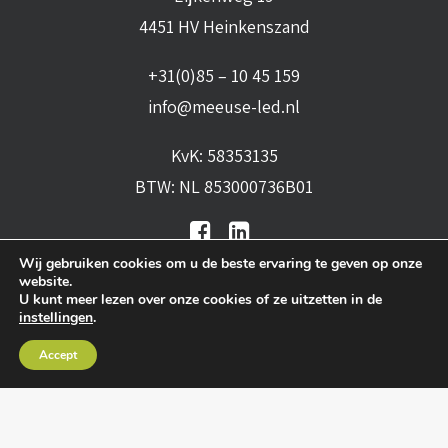
4451 HV Heinkenszand
+31(0)85 – 10 45 159
info@meeuse-led.nl
KvK: 58353135
BTW: NL 853000736B01
Wij gebruiken cookies om u de beste ervaring te geven op onze
website.
U kunt meer lezen over onze cookies of ze uitzetten in de
instellingen
.
Algemene voorwaarden
•
Algemene
Accept
leveringsvoorwaarden
•
Privacy verklaring
•
Cookies
• Realisatie:
BRAIN