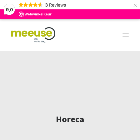
×
3
Reviews
9,0
DE LED EXPERT VOOR
PROJECTEN
OVER ONS
CONTACT
VACATURE
Horeca
BLOGS
WEBSHOP