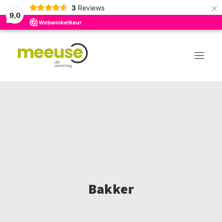
×
3
Reviews
9,0
DE LED EXPERT VOOR
PROJECTEN
OVER ONS
CONTACT
VACATURE
Bakker
BLOGS
WEBSHOP