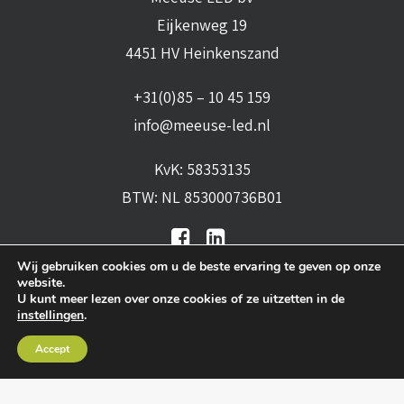
Eijkenweg 19
4451 HV Heinkenszand
+31(0)85 – 10 45 159
info@meeuse-led.nl
KvK: 58353135
BTW: NL 853000736B01
Wij gebruiken cookies om u de beste ervaring te geven op onze
website.
U kunt meer lezen over onze cookies of ze uitzetten in de
instellingen
.
Algemene voorwaarden
•
Algemene
Accept
leveringsvoorwaarden
•
Privacy verklaring
•
Cookies
• Realisatie:
BRAIN