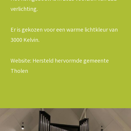
verlichting.
Er is gekozen voor een warme lichtkleur van
LOGIN / REGISTER
3000 Kelvin.
WINKELWAGEN
Website: Hersteld hervormde gemeente
Tholen