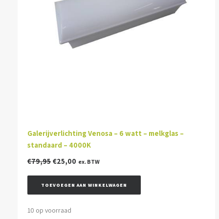
Galerijverlichting Venosa – 6 watt – melkglas –
standaard – 4000K
Oorspronkelijke
Huidige
€
79,95
€
25,00
ex. BTW
prijs
prijs
was:
is:
TOEVOEGEN AAN WINKELWAGEN
€79,95.
€25,00.
10 op voorraad