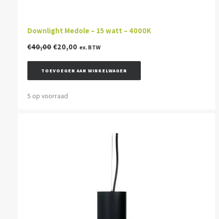
Downlight Medole – 15 watt – 4000K
Oorspronkelijke
Huidige
€
40,00
€
20,00
ex. BTW
prijs
prijs
was:
is:
TOEVOEGEN AAN WINKELWAGEN
€40,00.
€20,00.
5 op voorraad