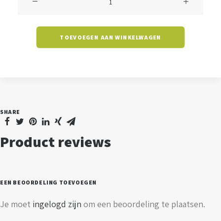
-
20
TOEVOEGEN AAN WINKELWAGEN
watt
-
3000/4000K
aantal
SHARE
Product reviews
EEN BEOORDELING TOEVOEGEN
Je moet
ingelogd zijn
om een beoordeling te plaatsen.