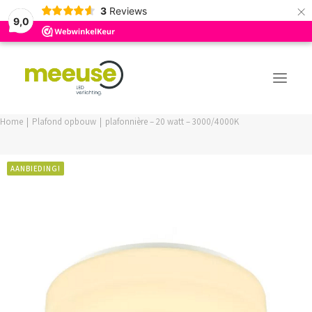
×
3
Reviews
9,0
Home
Plafond opbouw
plafonnière – 20 watt – 3000/4000K
PREMIUM ASSORTIMENT
AANBIEDING!
BUDGET ASSORTIMENT
OUTLED ASSORTIMENT
WEBSHOP
LOGIN / REGISTER