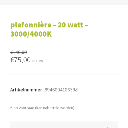
plafonnière – 20 watt –
3000/4000K
€
140,00
Oorspronkelijke
Huidige
€
75,00
ex. BTW
prijs
prijs
was:
is:
€140,00.
€75,00.
Artikelnummer
8946004106398
6 op voorraad (kan nabesteld worden)
plafonnière