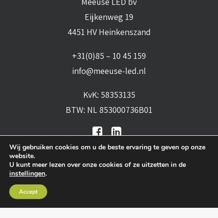
Meeuse LED bv
Eijkenweg 19
4451 HV Heinkenszand
+31(0)85 – 10 45 159
info@meeuse-led.nl
KvK: 58353135
BTW: NL 853000736B01
Wij gebruiken cookies om u de beste ervaring te geven op onze
website.
U kunt meer lezen over onze cookies of ze uitzetten in de
instellingen
.
Algemene voorwaarden
•
Algemene
Accept
leveringsvoorwaarden
•
Privacy verklaring
•
Cookies
• Realisatie:
BRAIN