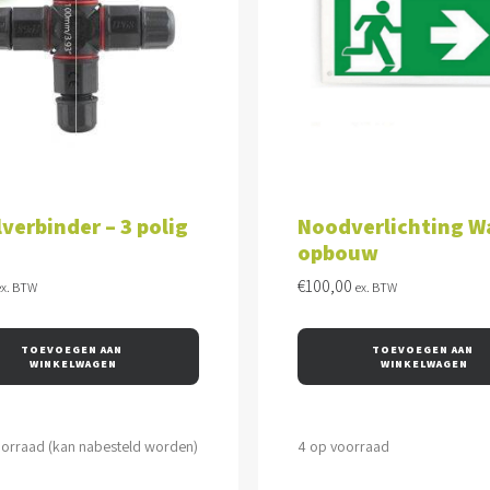
VOEGEN AAN WINKELWAGEN
TOEVOEGEN AAN WINKEL
verbinder – 3 polig
Noodverlichting W
opbouw
€
100,00
ex. BTW
ex. BTW
TOEVOEGEN AAN 
TOEVOEGEN AAN 
WINKELWAGEN
WINKELWAGEN
oorraad (kan nabesteld worden)
4 op voorraad