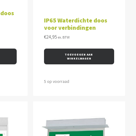
WAGEN
TOEVOEGEN AAN WINKELWAGEN
 doos
IP65 Waterdichte doos
voor verbindingen
€
24,95
ex. BTW
TOEVOEGEN AAN 
WINKELWAGEN
5 op voorraad