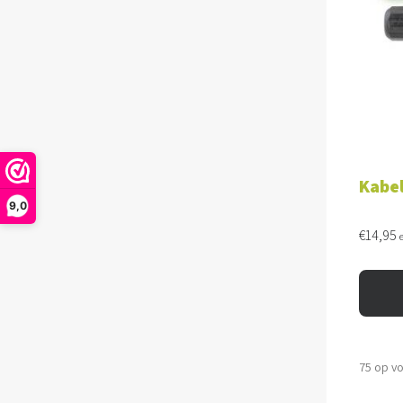
TOE
Kabel
9,0
€
14,95
75 op v