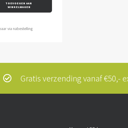
TOEVOEGEN AAN 
WINKELWAGEN
aar via nabestelling
s
Gratis verzending vanaf €50,-