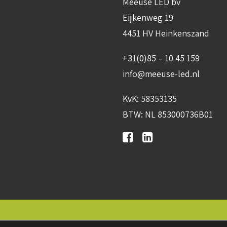
Meeuse LED bv
Eijkenweg 19
4451 HV Heinkenszand
+31(0)85 – 10 45 159
info@meeuse-led.nl
KvK: 58353135
BTW: NL 853000736B01
n
•
Algemene leveringsvoorwaarden
•
Privacy verklaring
•
Co