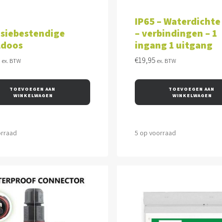
VOEGEN AAN WINKELWAGEN
TOEVOEGEN AAN WINKEL
IP65 – Waterdichte
osiebestendige
– verbindingen – 1
ldoos
ingang 1 uitgang
0
€
19,95
ex. BTW
ex. BTW
TOEVOEGEN AAN 
TOEVOEGEN AAN 
WINKELWAGEN
WINKELWAGEN
orraad
5 op voorraad