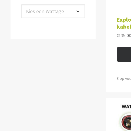
TOE
Kies een Wattage
Expl
kabe
€
135,0
3 op vo