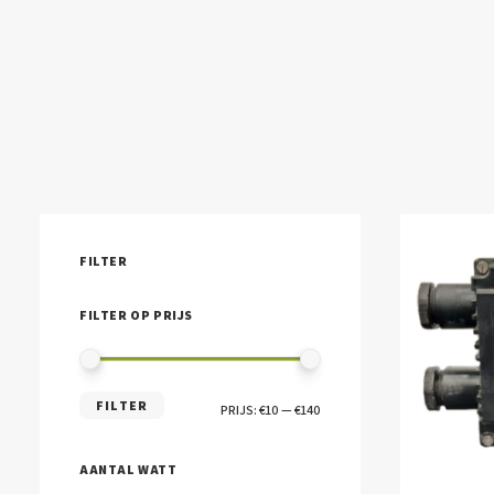
FILTER
FILTER OP PRIJS
MIN.
MAX.
FILTER
PRIJS:
€10
—
€140
PRIJS
PRIJS
AANTAL WATT