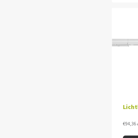
TOE
Licht
€
94,36