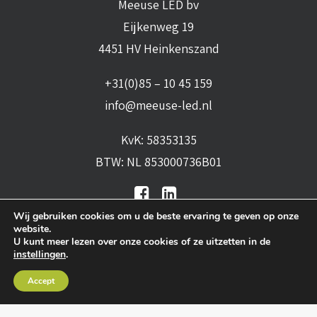
Meeuse LED bv
Eijkenweg 19
4451 HV Heinkenszand
+31(0)85 – 10 45 159
info@meeuse-led.nl
KvK: 58353135
BTW: NL 853000736B01
Wij gebruiken cookies om u de beste ervaring te geven op onze
website.
U kunt meer lezen over onze cookies of ze uitzetten in de
instellingen
.
Algemene voorwaarden
•
Algemene
Accept
leveringsvoorwaarden
•
Privacy verklaring
•
Cookies
• Realisatie:
BRAIN