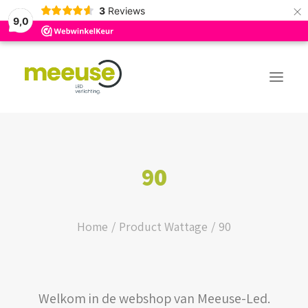
×
3
Reviews
9,0
PREMIUM ASSORTIMENT
90
BUDGET ASSORTIMENT
OUTLED ASSORTIMENT
Home
Product Wattage
90
WEBSHOP
Welkom in de webshop van Meeuse-Led.
LOGIN / REGISTER