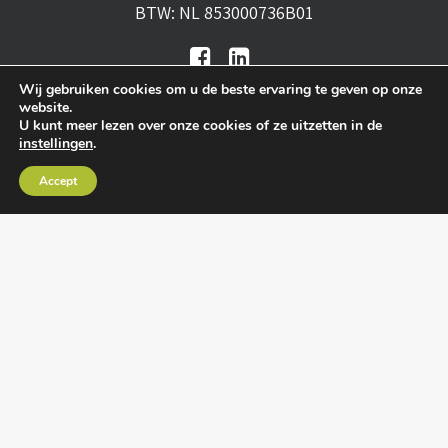
BTW: NL 853000736B01
Wij gebruiken cookies om u de beste ervaring te geven op onze
website.
U kunt meer lezen over onze cookies of ze uitzetten in de
instellingen
.
Algemene voorwaarden
•
Algemene
Accept
leveringsvoorwaarden
•
Privacy verklaring
•
Cookies
• Realisatie:
BRAIN