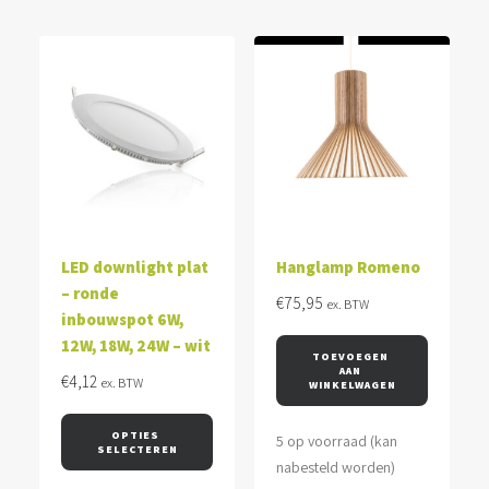
LED downlight plat
Hanglamp Romeno
– ronde
€
75,95
ex. BTW
inbouwspot 6W,
12W, 18W, 24W – wit
TOEVOEGEN 
AAN 
€
4,12
ex. BTW
WINKELWAGEN
OPTIES 
5 op voorraad (kan
SELECTEREN
nabesteld worden)