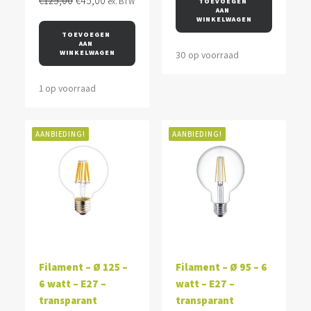
€
125,00
€
45,00
ex. BTW
TOEVOEGEN 
AAN 
prijs
prijs
€12,35.
€3,00.
WINKELWAGEN
was:
is:
TOEVOEGEN 
AAN 
€125,00.
€45,00.
WINKELWAGEN
30 op voorraad
1 op voorraad
AANBIEDING!
AANBIEDING!
Filament – Ø 125 –
Filament – Ø 95 – 6
6 watt – E27 –
watt – E27 –
transparant
transparant