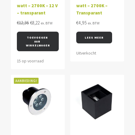
watt – 2700K – 12 V
watt – 2700K –
– transparant
Transparant
Oorspronkelijke
Huidige
€
12,36
€
8,22
€
4,95
ex. BTW
ex. BTW
prijs
prijs
was:
is:
TOEVOEGEN 
LEES MEER
AAN 
€12,36.
€8,22.
WINKELWAGEN
Uitverkocht
15 op voorraad
AANBIEDING!