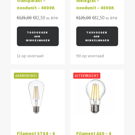
transparant –
melkglas –
noodunit – 4000K
noodunit – 4000K
Oorspronkelijke
Huidige
Oorspronkelijke
Huidige
€
125,00
€
82,50
€
125,00
€
82,50
ex. BTW
ex. BTW
prijs
prijs
prijs
prijs
was:
is:
was:
is:
TOEVOEGEN 
TOEVOEGEN 
AAN 
AAN 
€125,00.
€82,50.
€125,00.
€82,50.
WINKELWAGEN
WINKELWAGEN
11 op voorraad
90 op voorraad
AANBIEDING!
UITVERKOCHT
Filament ST64 – 6
Filament A60 – 6