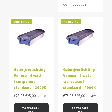
50 op voorraad
AANBIEDING!
AANBIEDING!
Galerijverlichting
Galerijverlichting
Venosa – 6 watt –
Venosa – 6 watt –
transparant –
transparant –
standaard – 3000K
standaard – 4000K
Oorspronkelijke
Huidige
Oorspronkelijke
Huidige
€
78,95
€
25,00
€
78,95
€
25,00
ex. BTW
ex. BTW
prijs
prijs
prijs
prijs
was:
is:
was:
is:
TOEVOEGEN 
TOEVOEGEN 
AAN 
AAN 