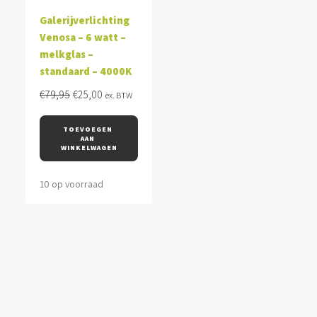
Galerijverlichting
Venosa – 6 watt –
melkglas –
standaard – 4000K
Oorspronkelijke
Huidige
€
79,95
€
25,00
ex. BTW
prijs
prijs
was:
is:
TOEVOEGEN 
AAN 
€79,95.
€25,00.
WINKELWAGEN
10 op voorraad