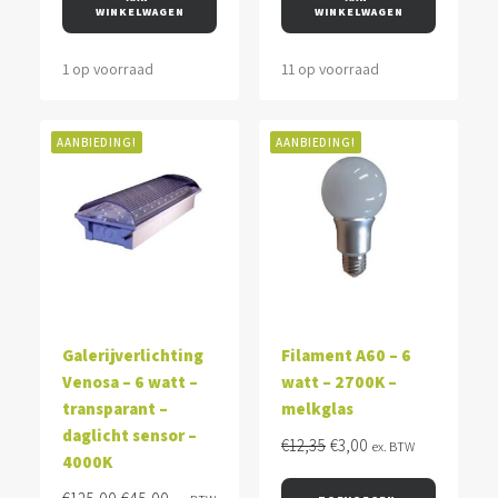
€78,95.
€25,00.
€78,95.
€25,00.
WINKELWAGEN
WINKELWAGEN
1 op voorraad
11 op voorraad
AANBIEDING!
AANBIEDING!
Galerijverlichting
Filament A60 – 6
Venosa – 6 watt –
watt – 2700K –
transparant –
melkglas
daglicht sensor –
Oorspronkelijke
Huidige
€
12,35
€
3,00
ex. BTW
4000K
prijs
prijs
Oorspronkelijke
Huidige
was:
is: