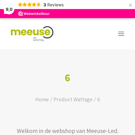
×
3
Reviews
9,0
PREMIUM ASSORTIMENT
6
BUDGET ASSORTIMENT
OUTLED ASSORTIMENT
Home
Product Wattage
6
WEBSHOP
Welkom in de webshop van Meeuse-Led.
LOGIN / REGISTER