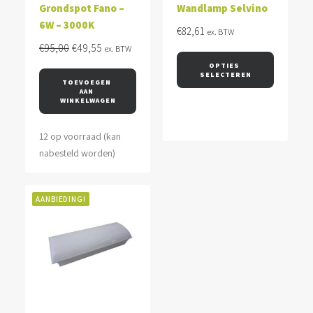
Grondspot Fano –
Wandlamp Selvino
6W – 3000K
€
82,61
ex. BTW
Oorspronkelijke
Huidige
€
95,00
€
49,55
ex. BTW
prijs
prijs
OPTIES 
SELECTEREN
was:
is:
TOEVOEGEN 
AAN 
€95,00.
€49,55.
WINKELWAGEN
12 op voorraad (kan
nabesteld worden)
AANBIEDING!