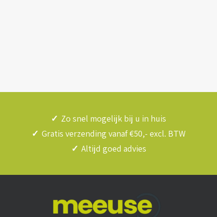
✓
Zo snel mogelijk bij u in huis
✓
Gratis verzending vanaf €50,- excl. BTW
✓
Altijd goed advies