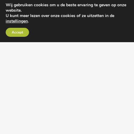
Wij gebruiken cookies om u de beste ervaring te geven op onze
website.
U kunt meer lezen over onze cookies of ze uitzetten in de
instellingen
.
Algemene voorwaarden
•
Algemene
Accept
leveringsvoorwaarden
•
Privacy verklaring
•
Cookies
• Realisatie:
BRAIN