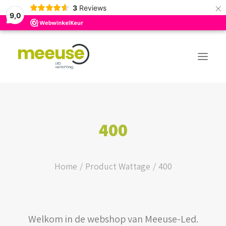
×
3
Reviews
9,0
PREMIUM ASSORTIMENT
400
BUDGET ASSORTIMENT
OUTLED ASSORTIMENT
Home
Product Wattage
400
WEBSHOP
Welkom in de webshop van Meeuse-Led.
LOGIN / REGISTER