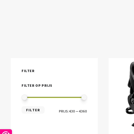
FILTER
FILTER OP PRIJS
MIN.
MAX.
FILTER
PRIJS:
€30
—
€360
PRIJS
PRIJS