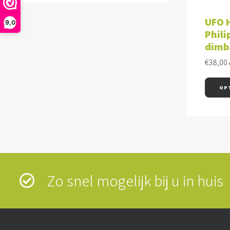
UFO H
9,0
Phili
dimb
€
38,00
OP
Zo snel mogelijk bij u in hui