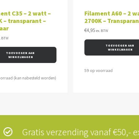
VOEGEN AAN WINKELWAGEN
TOEVOEGEN AAN WINKEL
ent C35 – 2 watt –
Filament A60 – 2 wa
 – transparant –
2700K – Transparan
aar
€
4,95
ex. BTW
. BTW
TOEVOEGEN AAN 
WINKELWAGEN
TOEVOEGEN AAN 
WINKELWAGEN
59 op voorraad
oorraad (kan nabesteld worden)
s
Gratis verzending vanaf €50,-