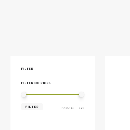
FILTER
FILTER OP PRIJS
MIN.
MAX.
FILTER
PRIJS:
€0
—
€20
PRIJS
PRIJS