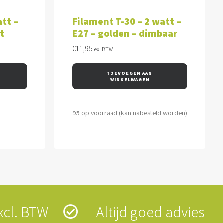
WAGEN
TOEVOEGEN AAN WINKELWAGEN
tt –
Filament T-30 – 2 watt –
t
E27 – golden – dimbaar
€
11,95
ex. BTW
TOEVOEGEN AAN 
WINKELWAGEN
95 op voorraad (kan nabesteld worden)
 excl. BTW
Altijd goed advies