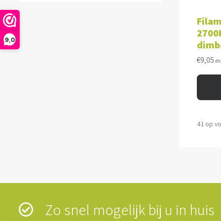
TOE
Filam
2700K
9,0
dimb
€
9,05
ex
41 op v
Zo snel mogelijk bij u in hui