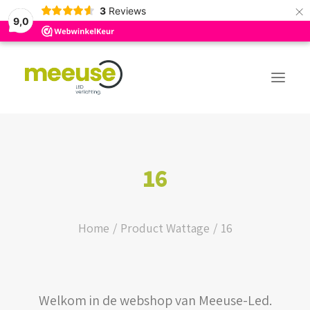
×
3
Reviews
9,0
PREMIUM ASSORTIMENT
16
BUDGET ASSORTIMENT
OUTLED ASSORTIMENT
Home
Product Wattage
16
WEBSHOP
Welkom in de webshop van Meeuse-Led.
LOGIN / REGISTER