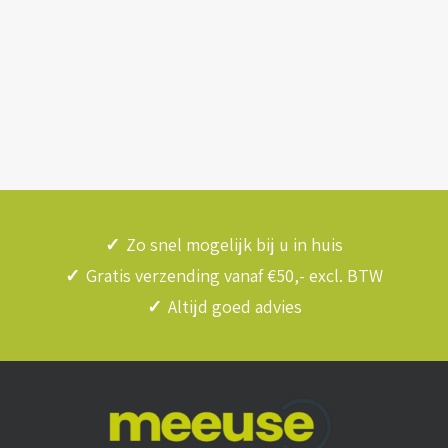
✓
Zo snel mogelijk bij u in huis
✓
Gratis verzending vanaf €50,- excl. BTW
✓
Altijd goed advies