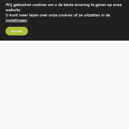
Wij gebruiken cookies om u de beste ervaring te geven op onze
website.
U kunt meer lezen over onze cookies of ze uitzetten in de
instellingen
.
Algemene voorwaarden
•
Algemene
Accept
leveringsvoorwaarden
•
Privacy verklaring
•
Cookies
• Realisatie:
BRAIN