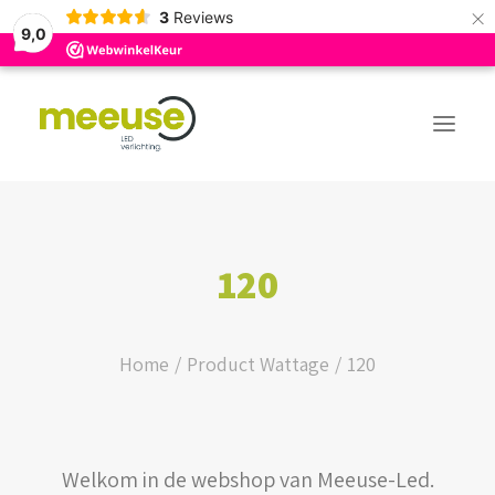
×
3
Reviews
9,0
PREMIUM ASSORTIMENT
120
BUDGET ASSORTIMENT
OUTLED ASSORTIMENT
Home
Product Wattage
120
WEBSHOP
Welkom in de webshop van Meeuse-Led.
LOGIN / REGISTER