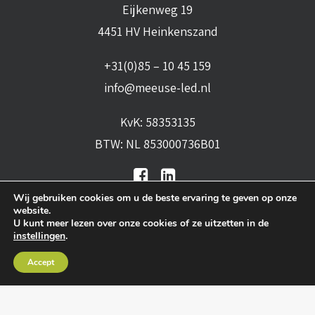
Eijkenweg 19
4451 HV Heinkenszand
+31(0)85 – 10 45 159
info@meeuse-led.nl
KvK: 58353135
BTW: NL 853000736B01
Wij gebruiken cookies om u de beste ervaring te geven op onze
website.
U kunt meer lezen over onze cookies of ze uitzetten in de
instellingen
.
Algemene voorwaarden
•
Algemene
Accept
leveringsvoorwaarden
•
Privacy verklaring
•
Cookies
• Realisatie:
BRAIN