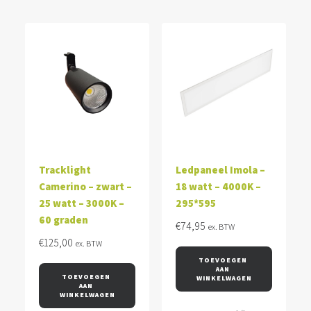
Tracklight
Ledpaneel Imola –
Camerino – zwart –
18 watt – 4000K –
25 watt – 3000K –
295*595
60 graden
€
74,95
ex. BTW
€
125,00
ex. BTW
TOEVOEGEN 
AAN 
TOEVOEGEN 
WINKELWAGEN
AAN 
WINKELWAGEN