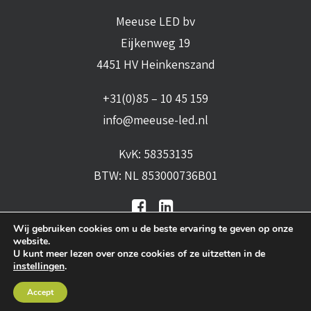
Meeuse LED bv
Eijkenweg 19
4451 HV Heinkenszand
+31(0)85 – 10 45 159
info@meeuse-led.nl
KvK: 58353135
BTW: NL 853000736B01
Wij gebruiken cookies om u de beste ervaring te geven op onze
website.
U kunt meer lezen over onze cookies of ze uitzetten in de
instellingen
.
Algemene voorwaarden
•
Algemene
Accept
leveringsvoorwaarden
•
Privacy verklaring
•