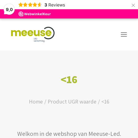
×
3
Reviews
9,0
PREMIUM ASSORTIMENT
<16
BUDGET ASSORTIMENT
OUTLED ASSORTIMENT
Home
Product UGR waarde
<16
WEBSHOP
Welkom in de webshop van Meeuse-Led.
LOGIN / REGISTER