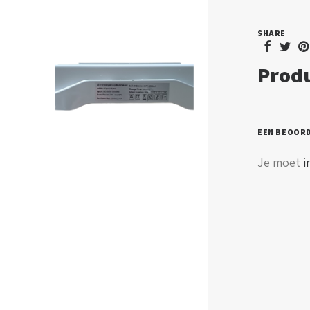
SHARE
Produ
EEN BEOOR
Je moet
i