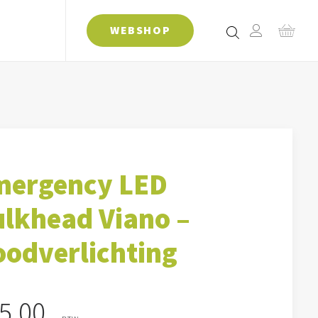
WEBSHOP
mergency LED
lkhead Viano –
odverlichting
5,00