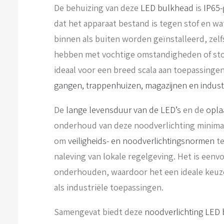
De behuizing van deze
LED bulkhead
is
IP65-
dat het apparaat bestand is tegen stof en wa
binnen als buiten worden geïnstalleerd, zel
hebben met vochtige omstandigheden of stof.
ideaal voor een breed scala aan toepassing
gangen, trappenhuizen, magazijnen en indus
De
lange levensduur van de LED’s
en de
opla
onderhoud van deze noodverlichting minima
om
veiligheids- en noodverlichtingsnormen
te
naleving van lokale regelgeving. Het is eenvo
onderhouden, waardoor het een ideale keuz
als industriële toepassingen.
Samengevat biedt deze
noodverlichting LED