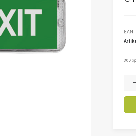
EAN:
Arti
300 op
Emer
LED
Bulk
Viano
-
Nood
aanta