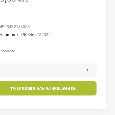
ex. BTW
4903462784685
kelnummer
4903462784685
 voorraad
gency
head
TOEVOEGEN AAN WINKELWAGEN
verlichting
l