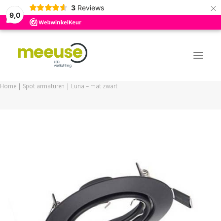
×
3
Reviews
9,0
Home
Spot armaturen
Luna – mat zwart
PREMIUM ASSORTIMENT
BUDGET ASSORTIMENT
OUTLED ASSORTIMENT
WEBSHOP
LOGIN / REGISTER