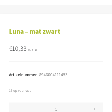
Luna – mat zwart
€
10,33
ex. BTW
Artikelnummer
8946004111453
19 op voorraad
Luna