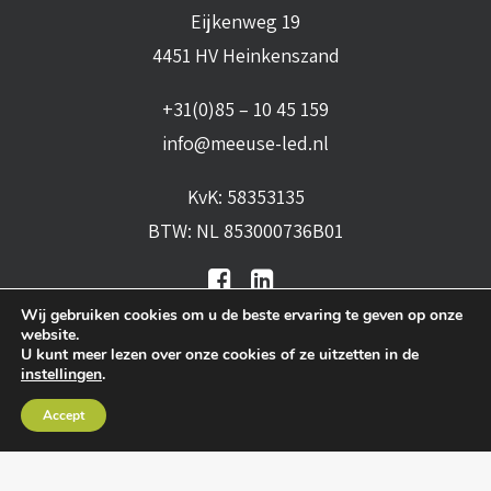
Eijkenweg 19
4451 HV Heinkenszand
+31(0)85 – 10 45 159
info@meeuse-led.nl
KvK: 58353135
BTW: NL 853000736B01
Wij gebruiken cookies om u de beste ervaring te geven op onze
website.
U kunt meer lezen over onze cookies of ze uitzetten in de
instellingen
.
Algemene voorwaarden
•
Algemene
Accept
leveringsvoorwaarden
•
Privacy verklaring
•
Cookies
• Realisatie:
BRAIN