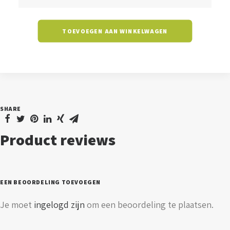
-
mat
TOEVOEGEN AAN WINKELWAGEN
zwart
aantal
SHARE
Product reviews
EEN BEOORDELING TOEVOEGEN
Je moet
ingelogd zijn
om een beoordeling te plaatsen.